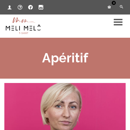
0
Apéritif