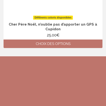
Différents coloris disponibles
Cher Père Noël, n’oublie pas d’apporter un GPS à
Cupidon
25,00
€
CHOIX DES OPTIONS
Ce
produit
a
plusieurs
variations.
Les
options
peuvent
être
choisies
sur
la