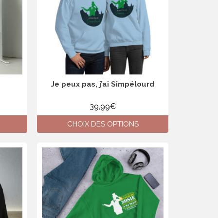
Je peux pas, j’ai Simpélourd
39,99
€
CHOIX DES OPTIONS
Ce
produit
a
plusieurs
variations.
Les
options
peuvent
être