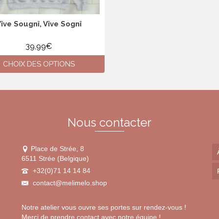
du
du
produit
produit
îve Sougnî, Vîve Sognî
39,99
€
CHOIX DES OPTIONS
Ce
produit
a
plusieurs
variations.
Nous contacter
Les
options
peuvent
Place de Strée, 8
être
6511 Strée (Belgique)
choisies
+32(0)71 14 14 84
sur
contact@melimelo.shop
la
page
du
Notre atelier vous ouvre ses portes sur rendez-vous !
produit
Merci de prendre contact avec notre équipe !