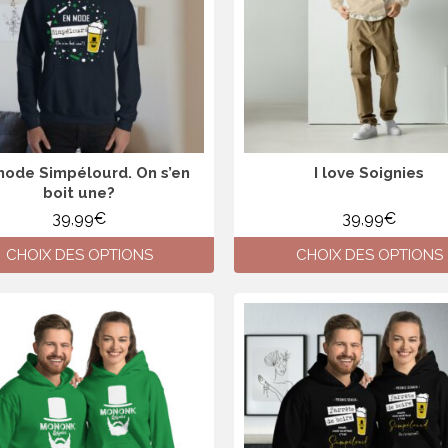
mode Simpélourd. On s’en
I love Soignies
boit une?
39,99
€
39,99
€
CHOIX DES OPTIONS
CHOIX DES OPTIONS
Ce
Ce
produit
produit
a
a
plusieurs
plusieurs
variations.
variations.
Les
Les
options
options
peuvent
peuvent
être
être