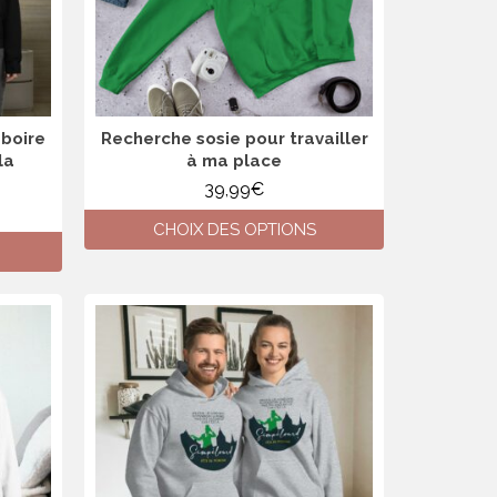
choisies
sur
la
page
du
produit
 boire
Recherche sosie pour travailler
la
à ma place
39,99
€
CHOIX DES OPTIONS
Ce
produit
a
plusieurs
variations.
Les
options
peuvent
être
choisies
sur