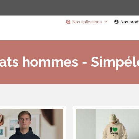
Nos collections
Nos produ
ats hommes - Simpél