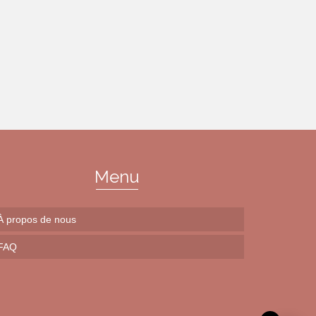
du
produit
Menu
À propos de nous
FAQ