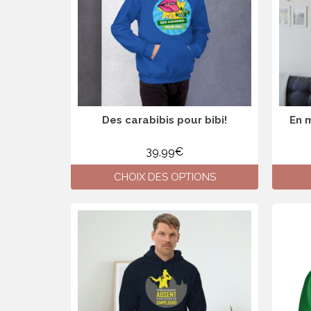
Des carabibis pour bibi!
En 
39,99
€
CHOIX DES OPTIONS
Ce
produit
a
plusieurs
variations.
Les
options
peuvent
être