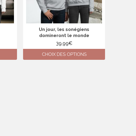
la
page
du
produit
Un jour, les sonégiens
domineront le monde
39,99
€
CHOIX DES OPTIONS
Ce
produit
a
plusieurs
variations.
Les
options
peuvent
être
choisies
sur
la
page