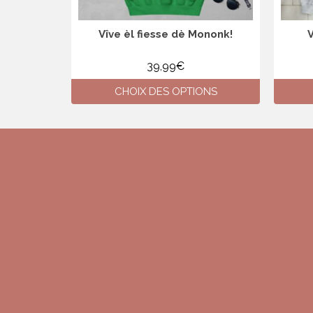
du
produit
Vîve èl fiesse dè Mononk!
V
39,99
€
CHOIX DES OPTIONS
Ce
produit
a
plusieurs
variations.
Les
options
peuvent
être
choisies
sur
la
page
du
produit