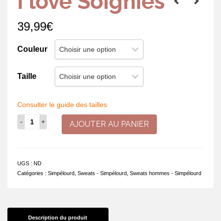
I love Soignies
39,99
€
Couleur
Taille
Consulter le guide des tailles
quantité
AJOUTER AU PANIER
de
I
love
Soignies
UGS :
ND
Catégories :
Simpélourd
,
Sweats - Simpélourd
,
Sweats hommes - Simpélourd
Description du produit