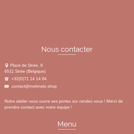
options
peuvent
être
choisies
sur
la
page
du
Nous contacter
produit
Place de Strée, 8
6511 Strée (Belgique)
+32(0)71 14 14 84
contact@melimelo.shop
Notre atelier vous ouvre ses portes sur rendez-vous ! Merci de
prendre contact avec notre équipe !
Menu