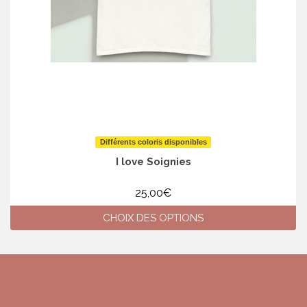
Différents coloris disponibles
I love Soignies
25,00
€
CHOIX DES OPTIONS
Ce
produit
a
plusieurs
variations.
Les