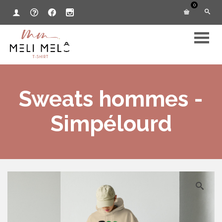
0
Sweats hommes -
Simpélourd