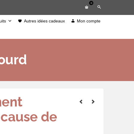
0
its
Autres idées cadeaux
Mon compte
lourd
ent
 cause de