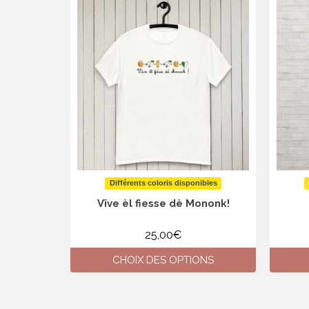
Différents coloris disponibles
Vîve èl fiesse dè Mononk!
25,00
€
CHOIX DES OPTIONS
Ce
produit
a