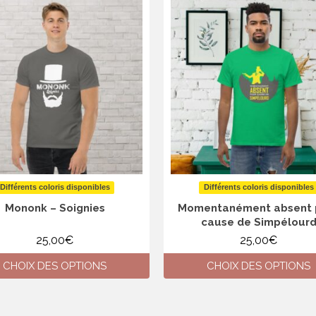
Différents coloris disponibles
Différents coloris disponibles
Mononk – Soignies
Momentanément absent 
cause de Simpélour
25,00
€
25,00
€
CHOIX DES OPTIONS
CHOIX DES OPTIONS
Ce
Ce
produit
produit
a
a