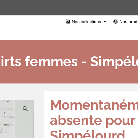
Nos collections
Nos produ
irts femmes - Simpé
Momentaném
absente pour
Simpélourd