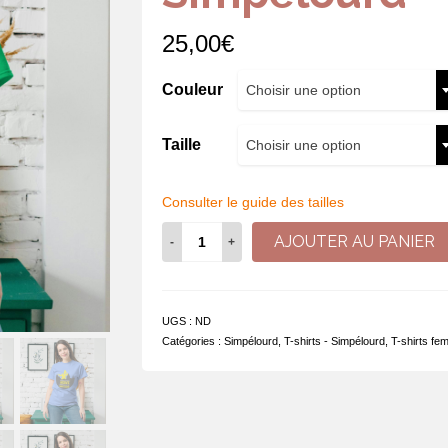
25,00
€
Couleur
Choisir une option
Taille
Choisir une option
Consulter le guide des tailles
quantité
AJOUTER AU PANIER
de
Momentanément
absente
pour
UGS :
ND
cause
Catégories :
Simpélourd
,
T-shirts - Simpélourd
,
T-shirts fe
de
Simpélourd