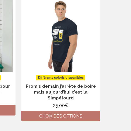
Momenta
Différents coloris disponibles
cau
pour
Promis demain j’arrête de boire
d
mais aujourd’hui c’est la
Simpélourd
CH
25,00
€
CHOIX DES OPTIONS
Ce
produit