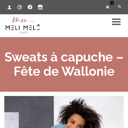
0
Sweats à capuche –
Fête de Wallonie