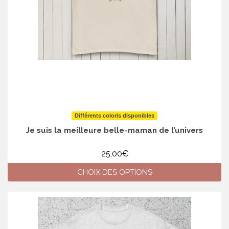
la
page
du
produit
Différents coloris disponibles
Je suis la meilleure belle-maman de l’univers
25,00
€
CHOIX DES OPTIONS
Ce
produit
a
plusieurs
variations.