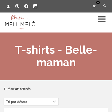
0
T-shirts - Belle-
maman
11 résultats affichés