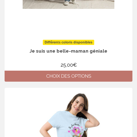
Différents coloris disponibles
Je suis une belle-maman géniale
25,00
€
CHOIX DES OPTIONS
Ce
produit
a
plusieurs
variations.
Les
options
peuvent
être