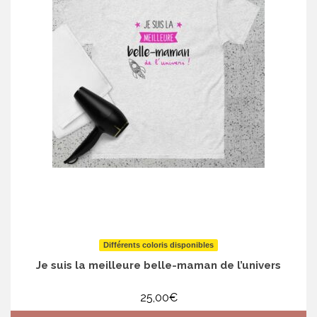
Les
options
peuvent
être
choisies
sur
la
page
du
produit
Différents coloris disponibles
Je suis la meilleure belle-maman de l’univers
25,00
€