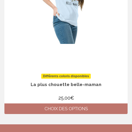
choisies
sur
la
page
du
produit
Différents coloris disponibles
La plus chouette belle-maman
25,00
€
CHOIX DES OPTIONS
Ce
produit
a