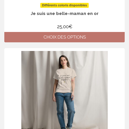
Différents coloris disponibles
Je suis une belle-maman en or
25,00
€
CHOIX DES OPTIONS
Ce
produit
a
plusieurs
variations.
Les
options
peuvent
être
choisies
sur
la
page
du
produit