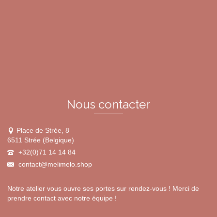
plusieurs
variations.
Les
options
peuvent
être
choisies
sur
la
page
du
Nous contacter
produit
Place de Strée, 8
6511 Strée (Belgique)
+32(0)71 14 14 84
contact@melimelo.shop
Notre atelier vous ouvre ses portes sur rendez-vous ! Merci de
prendre contact avec notre équipe !