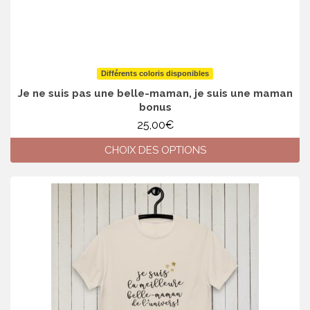
Différents coloris disponibles
Je ne suis pas une belle-maman, je suis une maman
bonus
25,00
€
CHOIX DES OPTIONS
Ce
produit
a
plusieurs
variations.
Les
options
peuvent
être
choisies
sur