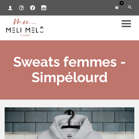
0
Sweats femmes -
Simpélourd