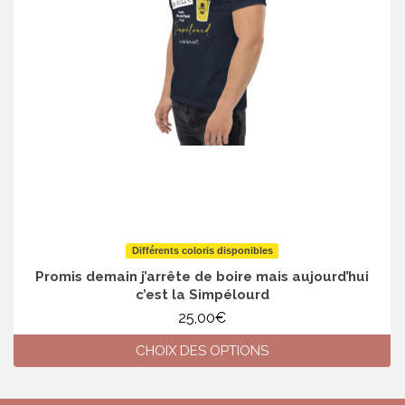
Différents coloris disponibles
Promis demain j’arrête de boire mais aujourd’hui
c’est la Simpélourd
25,00
€
CHOIX DES OPTIONS
Ce
produit