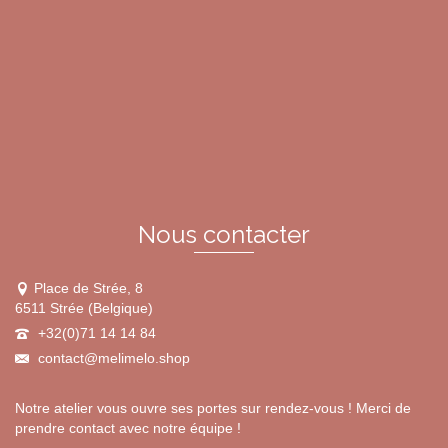
a
plusieurs
variations.
Les
options
peuvent
être
choisies
sur
la
page
du
Nous contacter
produit
Place de Strée, 8
6511 Strée (Belgique)
+32(0)71 14 14 84
contact@melimelo.shop
Notre atelier vous ouvre ses portes sur rendez-vous ! Merci de
prendre contact avec notre équipe !