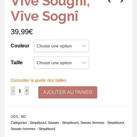
Vîve Sougnî,
Vîve Sognî
39,99
€
Couleur
Taille
Consulter le guide des tailles
quantité
AJOUTER AU PANIER
de
Vîve
Sougnî,
Vîve
UGS :
ND
Sognî
Catégories :
Simpélourd
,
Sweats - Simpélourd
,
Sweats femmes - Simpélourd
,
Sweats hommes - Simpélourd