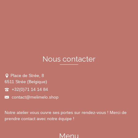
variations.
Les
options
peuvent
être
choisies
sur
la
page
du
Nous contacter
produit
Place de Strée, 8
6511 Strée (Belgique)
+32(0)71 14 14 84
contact@melimelo.shop
Notre atelier vous ouvre ses portes sur rendez-vous ! Merci de
prendre contact avec notre équipe !
Menu