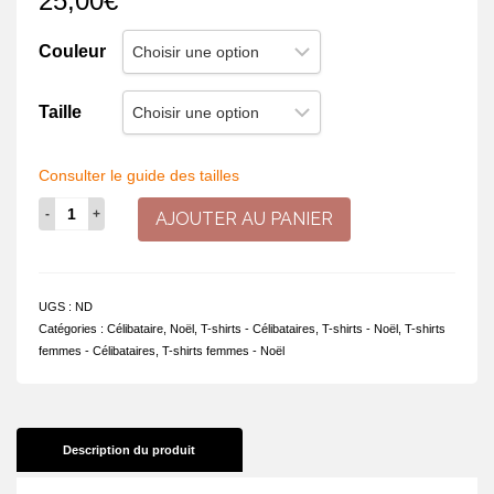
25,00
€
Couleur
Taille
Consulter le guide des tailles
quantité
AJOUTER AU PANIER
de
Cher
Père
Noël,
UGS :
ND
apporte-
Catégories :
Célibataire
,
Noël
,
T-shirts - Célibataires
,
T-shirts - Noël
,
T-shirts
moi
femmes - Célibataires
,
T-shirts femmes - Noël
un
amoureux.
Le
mien
s'est
Description du produit
cassé