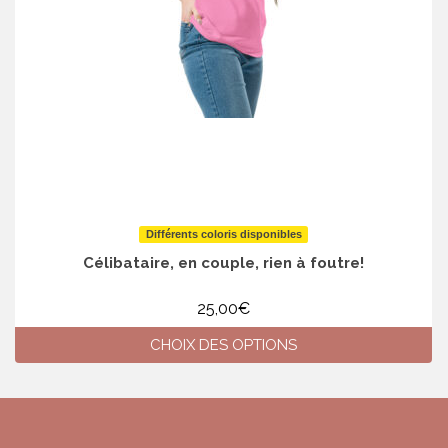
Différents coloris disponibles
Célibataire, en couple, rien à foutre!
25,00
€
CHOIX DES OPTIONS
Ce
produit
a
plusieurs