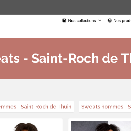
Nos collections
Nos produ
ats - Saint-Roch de T
mmes - Saint-Roch de Thuin
Sweats hommes - S