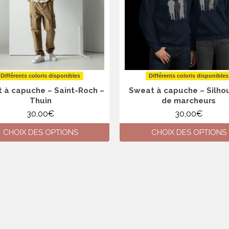
être
peuvent
choisies
être
sur
choisies
la
sur
page
la
du
page
produit
du
produit
Différents coloris disponibles
Différents coloris disponibles
 à capuche – Saint-Roch –
Sweat à capuche – Silho
Thuin
de marcheurs
30,00
€
30,00
€
CHOIX DES OPTIONS
CHOIX DES OPTIONS
Ce
Ce
produit
produit
a
a
plusieurs
plusieurs
variations.
variations.
Les
Les
options
options
peuvent
peuvent
être
être