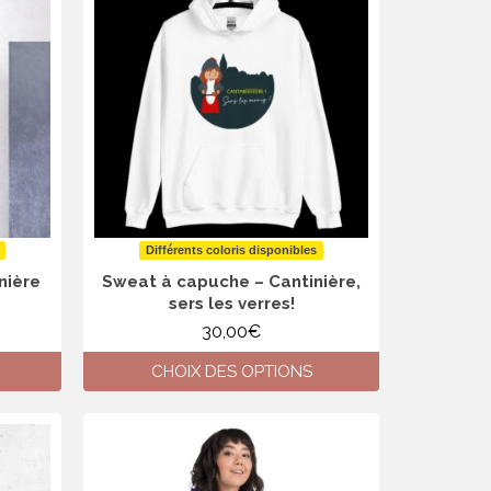
Différents coloris disponibles
nière
Sweat à capuche – Cantinière,
sers les verres!
30,00
€
CHOIX DES OPTIONS
Ce
produit
a
plusieurs
variations.