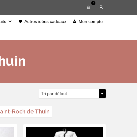
0
its
Autres idées cadeaux
Mon compte
huin
Tri par défaut
aint-Roch de Thuin