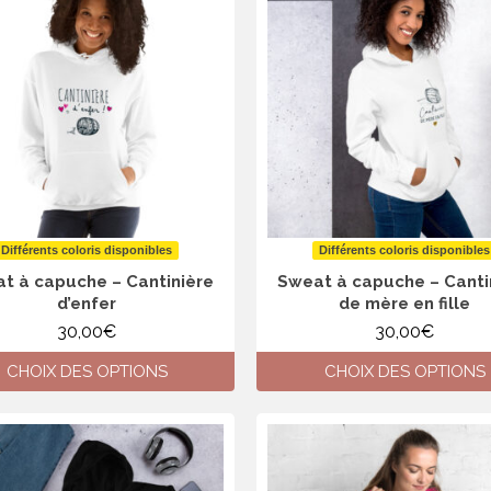
Différents coloris disponibles
Différents coloris disponibles
t à capuche – Cantinière
Sweat à capuche – Canti
d’enfer
de mère en fille
30,00
€
30,00
€
CHOIX DES OPTIONS
CHOIX DES OPTIONS
Ce
Ce
produit
produit
a
a
plusieurs
plusieurs
variations.
variations.