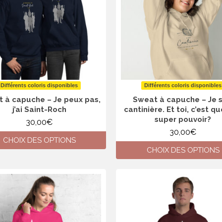
options
options
peuvent
peuvent
être
être
choisies
choisies
sur
sur
la
la
page
page
du
du
produit
produit
Différents coloris disponibles
Différents coloris disponibles
 à capuche – Je peux pas,
Sweat à capuche – Je s
j’ai Saint-Roch
cantinière. Et toi, c’est qu
super pouvoir?
30,00
€
30,00
€
CHOIX DES OPTIONS
CHOIX DES OPTIONS
Ce
produit
Ce
a
produit
plusieurs
a
variations.
plusieurs
Les
variations.
options
Les