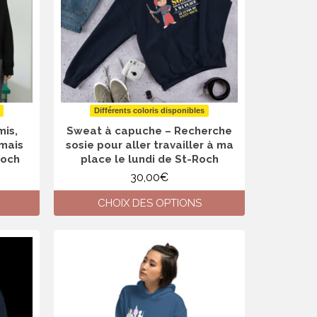
être
choisies
sur
la
page
du
produit
Différents coloris disponibles
mis,
Sweat à capuche – Recherche
 mais
sosie pour aller travailler à ma
Roch
place le lundi de St-Roch
30,00
€
CHOIX DES OPTIONS
Ce
produit
a
plusieurs
variations.
Les
options