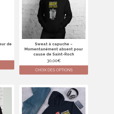
peuvent
être
choisies
sur
la
page
du
produit
eur de
Sweat à capuche –
Momentanément absent pour
cause de Saint-Roch
30,00
€
CHOIX DES OPTIONS
Ce
produit
a
plusieurs
variations.
Les
options
peuvent