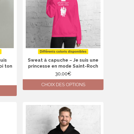
options
peuvent
être
choisies
sur
la
page
du
produit
Différents coloris disponibles
uis
Sweat à capuche – Je suis une
oi ton
princesse en mode Saint-Roch
30,00
€
CHOIX DES OPTIONS
Ce
produit
a
plusieurs
variations.
Les
options