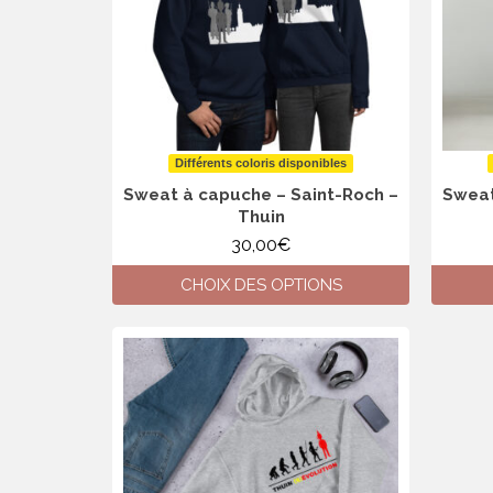
peuvent
être
choisies
sur
la
page
du
produit
Différents coloris disponibles
Sweat à capuche – Saint-Roch –
Sweat
Thuin
30,00
€
CHOIX DES OPTIONS
Ce
produit
a
plusieurs
variations.
Les
options
peuvent
être