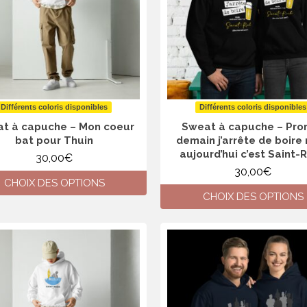
être
choisies
choisies
sur
sur
la
la
page
page
du
du
produit
produit
Différents coloris disponibles
Différents coloris disponibles
t à capuche – Mon coeur
Sweat à capuche – Pro
bat pour Thuin
demain j’arrête de boire
aujourd’hui c’est Saint-
30,00
€
30,00
€
CHOIX DES OPTIONS
CHOIX DES OPTIONS
Ce
produit
Ce
a
produit
plusieurs
a
variations.
plusieurs
Les
variations.
options
Les
peuvent
options