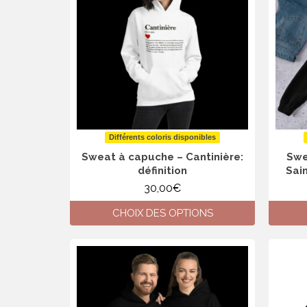
Les
options
peuvent
être
choisies
sur
la
page
du
produit
Différents coloris disponibles
Sweat à capuche – Cantinière:
Swe
définition
Sain
30,00
€
CHOIX DES OPTIONS
Ce
produit
a
plusieurs
variations.
Les