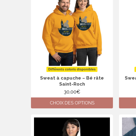
Différents coloris disponibles
Sweat à capuche – Bé râte
Swea
Saint-Roch
30,00
€
CHOIX DES OPTIONS
Ce
produit
a
plusieurs
variations.