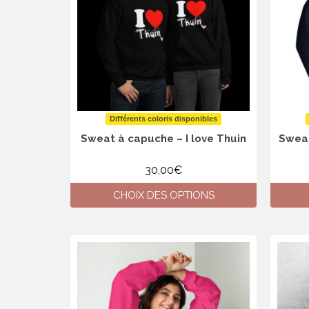
options
peuvent
être
choisies
sur
la
page
du
produit
Différents coloris disponibles
Sweat à capuche – I love Thuin
Sweat
30,00
€
CHOIX DES OPTIONS
Ce
produit
a
plusieurs
variations.
Les
options