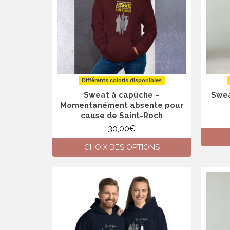
peuvent
être
choisies
sur
la
page
du
produit
Différents coloris disponibles
Sweat à capuche –
Swea
Momentanément absente pour
cause de Saint-Roch
30,00
€
CHOIX DES OPTIONS
Ce
produit
a
plusieurs
variations.
Les
options