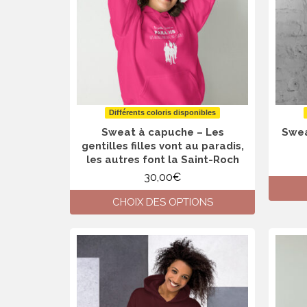
peuvent
être
choisies
sur
la
page
du
produit
Différents coloris disponibles
Sweat à capuche – Les
Swea
gentilles filles vont au paradis,
les autres font la Saint-Roch
30,00
€
CHOIX DES OPTIONS
Ce
produit
a
plusieurs
variations.
Les
options