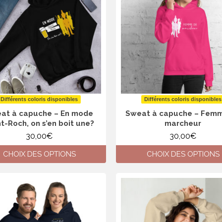
Les
Les
options
options
peuvent
peuvent
être
être
choisies
choisies
sur
sur
la
la
page
page
du
du
produit
produit
Différents coloris disponibles
Différents coloris disponibles
at à capuche – En mode
Sweat à capuche – Fem
t-Roch, on s’en boit une?
marcheur
30,00
€
30,00
€
CHOIX DES OPTIONS
CHOIX DES OPTIONS
Ce
Ce
produit
produit
a
a
plusieurs
plusieurs
variations.
variations.
Les
Les