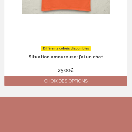
Différents coloris disponibles
Situation amoureuse: j’ai un chat
25,00
€
CHOIX DES OPTIONS
Ce
produit
a
plusieurs
variations.
Les
options
peuvent