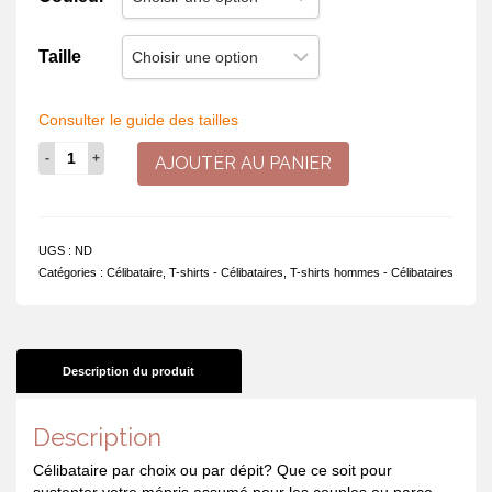
Taille
Consulter le guide des tailles
quantité
AJOUTER AU PANIER
de
Dans
mon
couple
UGS :
ND
tout
Catégories :
Célibataire
,
T-shirts - Célibataires
,
T-shirts hommes - Célibataires
va
bien.
Mon
secret?
Je
Description du produit
suis
célibataire
Description
Célibataire par choix ou par dépit? Que ce soit pour
sustenter votre mépris assumé pour les couples ou parce