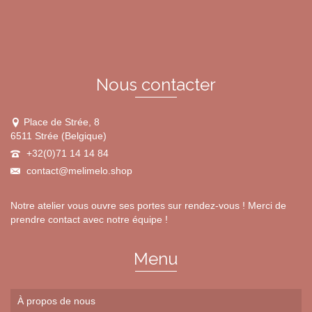
être
choisies
sur
la
page
du
Nous contacter
produit
Place de Strée, 8
6511 Strée (Belgique)
+32(0)71 14 14 84
contact@melimelo.shop
Notre atelier vous ouvre ses portes sur rendez-vous ! Merci de
prendre contact avec notre équipe !
Menu
À propos de nous