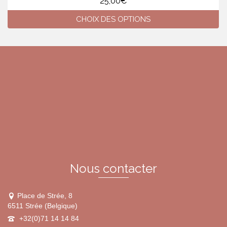
25,00
€
CHOIX DES OPTIONS
Ce
produit
a
plusieurs
variations.
Les
options
peuvent
être
choisies
sur
la
page
du
Nous contacter
produit
Place de Strée, 8
6511 Strée (Belgique)
+32(0)71 14 14 84