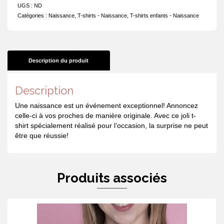
soeur
UGS :
ND
en
Catégories :
Naissance
,
T-shirts - Naissance
,
T-shirts enfants - Naissance
cours
de
téléchargement
Description du produit
Description
Une naissance est un événement exceptionnel! Annoncez
celle-ci à vos proches de manière originale. Avec ce joli t-
shirt spécialement réalisé pour l’occasion, la surprise ne peut
être que réussie!
Produits associés