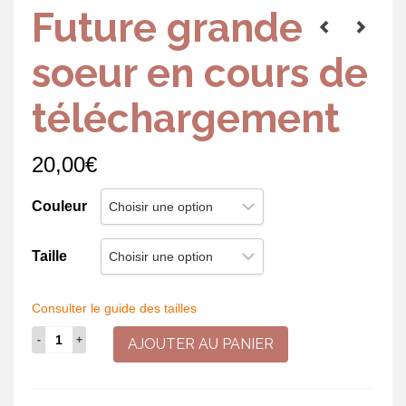
Future grande
soeur en cours de
téléchargement
20,00
€
Couleur
Taille
Consulter le guide des tailles
quantité
AJOUTER AU PANIER
de
Future
grande