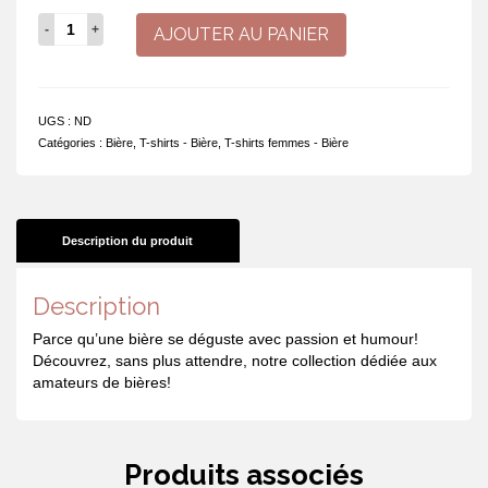
quantité
AJOUTER AU PANIER
de
Je
fais
disparaitre
UGS :
ND
les
Catégories :
Bière
,
T-shirts - Bière
,
T-shirts femmes - Bière
bières.
Et
toi,
c'est
quoi
Description du produit
ton
super
Description
pouvoir?
Parce qu’une bière se déguste avec passion et humour!
Découvrez, sans plus attendre, notre collection dédiée aux
amateurs de bières!
Produits associés