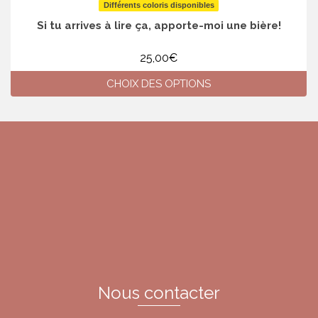
Différents coloris disponibles
Si tu arrives à lire ça, apporte-moi une bière!
25,00
€
CHOIX DES OPTIONS
Ce
produit
a
plusieurs
variations.
Les
options
peuvent
être
choisies
sur
la
page
du
Nous contacter
produit