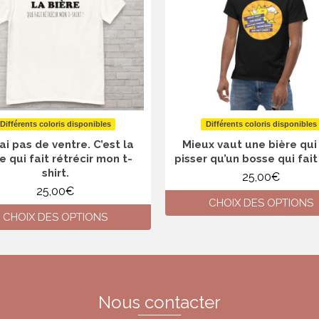
Différents coloris disponibles
Différents coloris disponibles
’ai pas de ventre. C’est la
Mieux vaut une bière qui 
e qui fait rétrécir mon t-
pisser qu’un bosse qui fait
shirt.
25,00
€
25,00
€
CHOIX DES OPTIONS
CHOIX DES OPTIONS
Ce
Ce
produit
produit
a
a
plusieurs
plusieurs
variations.
variations.
Les
Nous contacter
Les
options