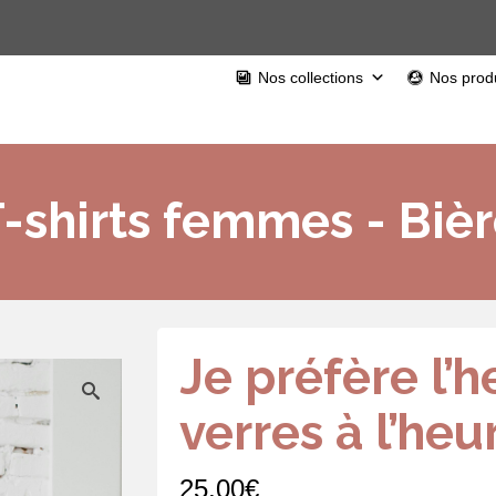
Nos collections
Nos produ
-shirts femmes - Biè
Je préfère l’h
verres à l’heu
25,00
€