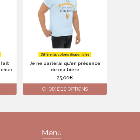
Différents coloris disponibles
Diffé
fait
Je ne parlerai qu’en présence
Je peux p
 chier
de ma bière
25,00
€
CHOIX DES OPTIONS
CH
Ce
produit
a
plusieurs
variations.
Les
Menu
options