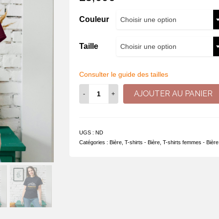
Couleur
Choisir une option
Taille
Choisir une option
Consulter le guide des tailles
quantité
AJOUTER AU PANIER
de
Je
préfère
l'heure
UGS :
ND
dix
Catégories :
Bière
,
T-shirts - Bière
,
T-shirts femmes - Bière
verres
à
l'heure
des
thés