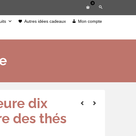
0
its
Autres idées cadeaux
Mon compte
re
eure dix
re des thés