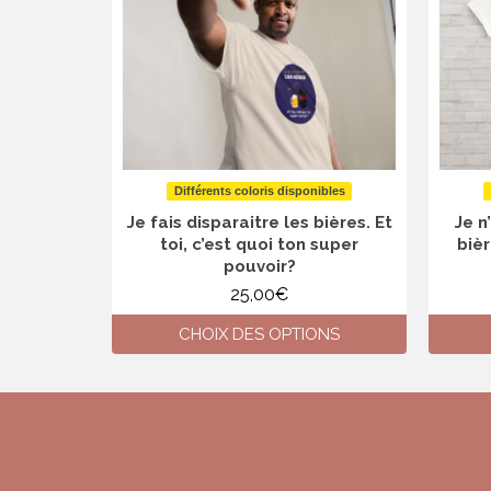
Différents coloris disponibles
Je fais disparaitre les bières. Et
Je n
toi, c’est quoi ton super
bièr
pouvoir?
25,00
€
CHOIX DES OPTIONS
Ce
produit
a
plusieurs
variations.
Les