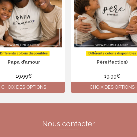
Différents coloris disponibles
Différents coloris disponibles
Papa d’amour
Père(fection)
19,99
€
19,99
€
CHOIX DES OPTIONS
CHOIX DES OPTIONS
Ce
Ce
produit
produit
a
a
plusieurs
plusieurs
variations.
variations.
Nous contacter
Les
Les
options
options