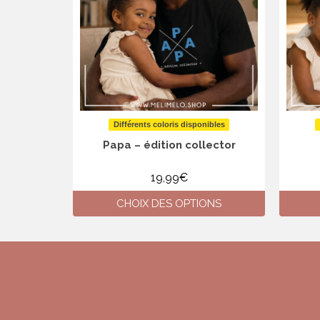
Différents coloris disponibles
Papa – édition collector
19,99
€
CHOIX DES OPTIONS
Ce
produit
a
plusieurs
variations.
Les
options