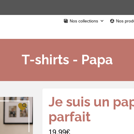
Nos collections
Nos produ
T-shirts - Papa
Je suis un pa
parfait
19,99
€