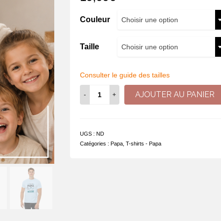
Couleur
Choisir une option
Taille
Choisir une option
Consulter le guide des tailles
quantité
AJOUTER AU PANIER
de
Je
suis
un
UGS :
ND
papa
Catégories :
Papa
,
T-shirts - Papa
plus
que
parfait