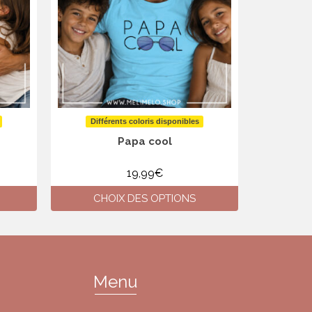
Différents coloris disponibles
Diffé
Papa cool
Je s
19,99
€
CHOIX DES OPTIONS
CH
Ce
produit
a
plusieurs
variations.
Menu
Les
options