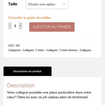
Taille
Consulter le guide des tailles
quantité
AJOUTER AU PANIER
de
Le
hasard
a
UGS :
ND
fait
Catégories :
Collègues
,
T-shirts - Collègues
,
T-shirts femmes - Collègues
de
nous
des
collègues.
La
Description du produit
chances
des
Description
amies
Votre collègue possède une place particulière dans votre
cœur? Dites-lui avec ce joli cadeau plein de tendresse!