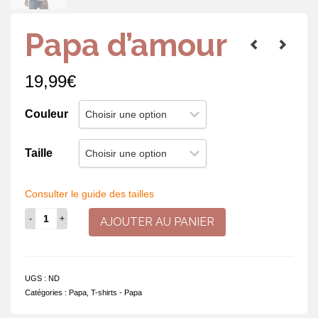
Papa d’amour
19,99
€
Couleur
Taille
Consulter le guide des tailles
quantité
AJOUTER AU PANIER
de
Papa
d'amour
UGS :
ND
Catégories :
Papa
,
T-shirts - Papa