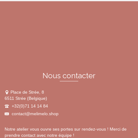
a
plusieurs
variations.
Les
options
peuvent
être
choisies
sur
la
page
du
Nous contacter
produit
Place de Strée, 8
6511 Strée (Belgique)
+32(0)71 14 14 84
contact@melimelo.shop
Notre atelier vous ouvre ses portes sur rendez-vous ! Merci de
prendre contact avec notre équipe !