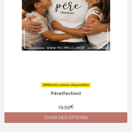
Différents coloris disponibles
Père(fection)
19,99
€
CHOIX DES OPTIONS
Ce
produit