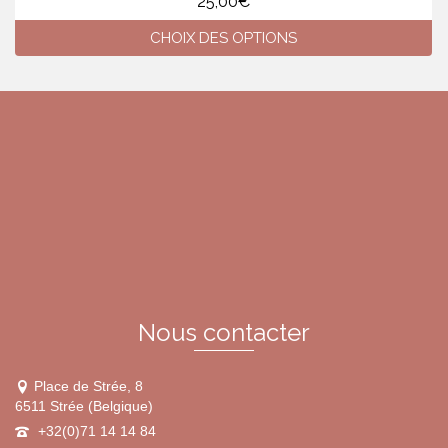
25,00
€
CHOIX DES OPTIONS
Ce
produit
a
plusieurs
variations.
Les
options
peuvent
être
choisies
sur
la
page
du
Nous contacter
produit
Place de Strée, 8
6511 Strée (Belgique)
+32(0)71 14 14 84