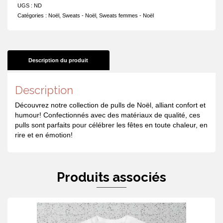
Noël
UGS :
ND
-
Catégories :
Noël
,
Sweats - Noël
,
Sweats femmes - Noël
C'est
qui
le
boss
!?!
Description du produit
Description
Découvrez notre collection de pulls de Noël, alliant confort et
humour! Confectionnés avec des matériaux de qualité, ces
pulls sont parfaits pour célébrer les fêtes en toute chaleur, en
rire et en émotion!
Produits associés