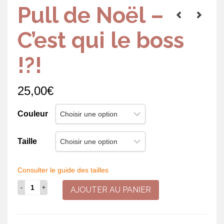
Pull de Noël –
C’est qui le boss
!?!
25,00
€
Couleur
Taille
Consulter le guide des tailles
quantité
AJOUTER AU PANIER
de
Pull
de