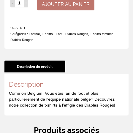
quantité
AJOUTER AU PANIER
de
Qui
ne
saute
UGS :
ND
pas
Catégories :
Football
,
T-shirts - Foot - Diables Rouges
,
T-shirts femmes -
n'est
Diables Rouges
pas
belge!
Description du produit
Description
Come on Belgium! Vous êtes fan de foot et plus
particulièrement de l’équipe nationale belge? Découvrez
notre collection de t-shirts à l’effigie des Diables Rouges!
Produits associés