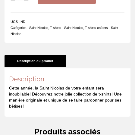
de
Sage
comme
un
UGS :
ND
orage
Catégories :
Saint Nicolas
,
T-shirts - Saint Nicolas
,
T-shirts enfants - Saint
Nicolas
Description du produit
Description
Cette année, la Saint Nicolas de votre enfant sera
inoubliable! Découvrez notre jolie collection de t-shirts! Une
manière originale et unique de se faire pardonner pour ses
bêtises!
Produits associés