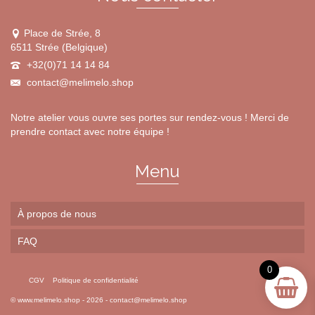
produit
Place de Strée, 8
6511 Strée (Belgique)
+32(0)71 14 14 84
contact@melimelo.shop
Notre atelier vous ouvre ses portes sur rendez-vous ! Merci de
prendre contact avec notre équipe !
Menu
À propos de nous
FAQ
0
CGV
Politique de confidentialité
©
www.melimelo.shop
- 2026 -
contact@melimelo.shop