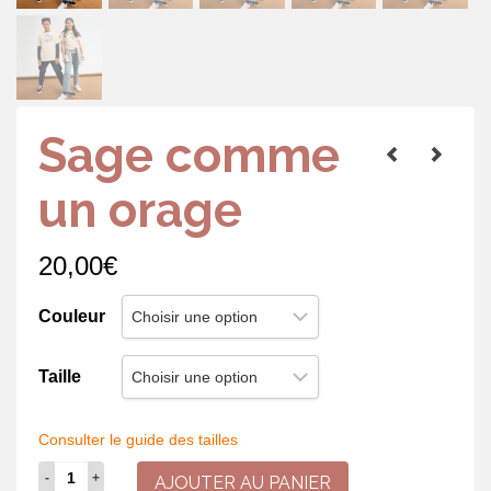
Sage comme
un orage
20,00
€
Couleur
Taille
Consulter le guide des tailles
quantité
AJOUTER AU PANIER