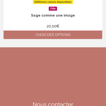
Différents coloris disponibles
Fille
Sage comme une image
20,00
€
CHOIX DES OPTIONS
Ce
produit
a
plusieurs
variations.
Les
options
peuvent
être
choisies
sur
la
page
du
Nous contacter