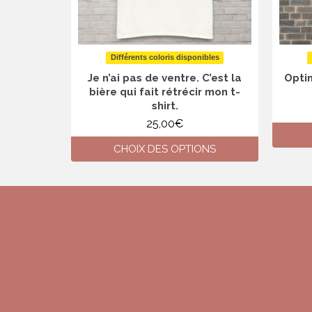
Différents coloris disponibles
Je n’ai pas de ventre. C’est la
Optim
bière qui fait rétrécir mon t-
shirt.
25,00
€
CHOIX DES OPTIONS
Ce
produit
a
plusieurs
variations.
Les
options
peuvent
être
choisies
sur