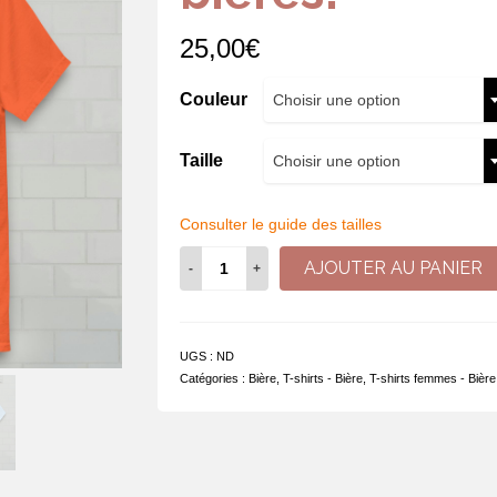
25,00
€
Couleur
Choisir une option
Taille
Choisir une option
Consulter le guide des tailles
quantité
AJOUTER AU PANIER
de
Si
on
devient
UGS :
ND
ce
Catégories :
Bière
,
T-shirts - Bière
,
T-shirts femmes - Bière
qu'on
mange,
je
préfère
boire