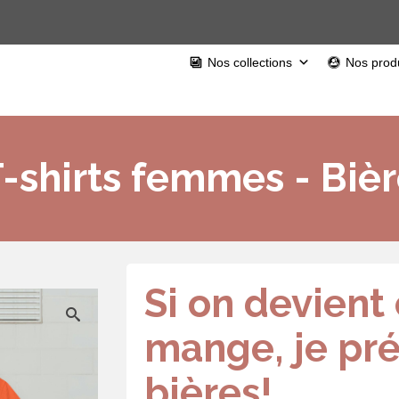
Nos collections
Nos produ
-shirts femmes - Biè
Si on devient
mange, je pré
bières!