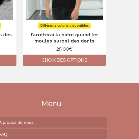
Différents coloris disponibles
Diffé
is des
J’arrêterai la bière quand les
Est-ce q
moules auront des dents
25,00
€
CHOIX DES OPTIONS
CH
Ce
produit
a
plusieurs
variations.
Les
Menu
options
peuvent
être
À propos de nous
choisies
sur
FAQ
la