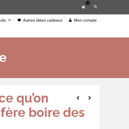
0
its
Autres idées cadeaux
Mon compte
re
 ce qu’on
fère boire des