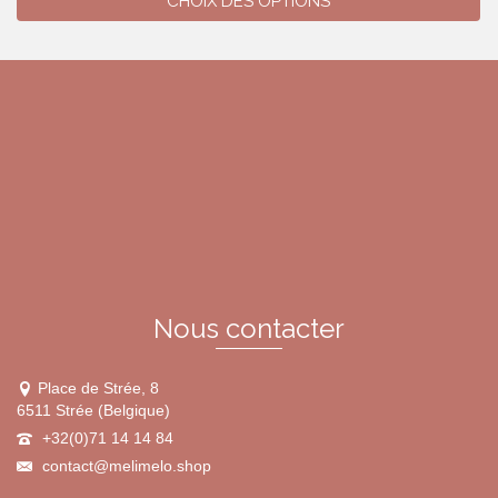
CHOIX DES OPTIONS
Ce
produit
a
plusieurs
variations.
Les
options
peuvent
être
choisies
sur
la
page
du
Nous contacter
produit
Place de Strée, 8
6511 Strée (Belgique)
+32(0)71 14 14 84
contact@melimelo.shop