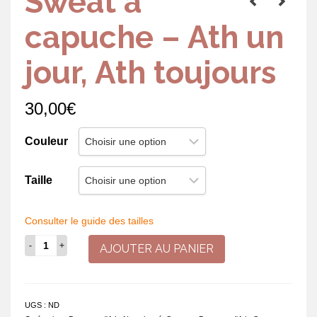
Sweat à
capuche – Ath un
jour, Ath toujours
30,00
€
Couleur
Taille
Consulter le guide des tailles
quantité
AJOUTER AU PANIER
de
Sweat
à
capuche
UGS :
ND
-