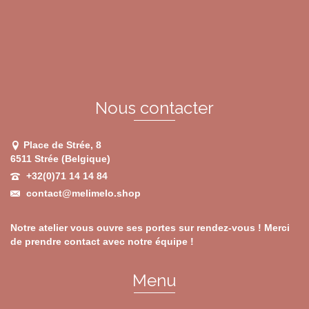
options
peuvent
être
choisies
sur
la
page
du
Nous contacter
produit
Place de Strée, 8
6511 Strée (Belgique)
+32(0)71 14 14 84
contact@melimelo.shop
Notre atelier vous ouvre ses portes sur rendez-vous ! Merci
de prendre contact avec notre équipe !
Menu