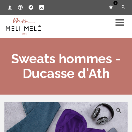
0
Sweats hommes -
Ducasse d'Ath