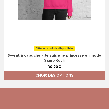
Différents coloris disponibles
Sweat à capuche – Je suis une princesse en mode
Saint-Roch
30,00
€
CHOIX DES OPTIONS
Ce
produit
a
plusieurs
variations.
Les