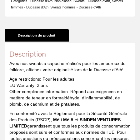
Catégories :
Ducasse d'Ath
,
Non classé
,
Sweats - Ducasse d'Ath
,
Sweats
Ath
femmes - Ducasse d'Ath
,
Sweats hommes - Ducasse d'Ath
un
jour,
Ath
toujours
Description du produit
Description
Avec nos sweats à capuche réalisés pour les amoureux du
folklore, affichez votre originalité lors de la Ducasse d’Ath!
Age restrictions: Pour les adultes
EU Warranty: 2 ans
Other compliance information: Répond aux exigences en
matière de teneur en formaldéhyde, d’inflammabilité, de
plomb, de cadmium et de phtalates.
En conformité avec le Règlement pour la Sécurité Générale
des Produits (RSGP),
Méli Mélô
et
SINDEN VENTURES
LIMITED
garantissent que tous les produits de consommation
proposés sont sûrs et conformes aux normes de l’UE. Pour
toutes questions ou préoccupations concernant les mesures