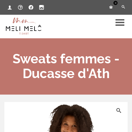
0
Sweats femmes -
Ducasse d'Ath