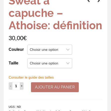
Sweat à
capuche –
Athoise: définition
30,00
€
Couleur
Taille
Consulter le guide des tailles
quantité
AJOUTER AU PANIER
de
Sweat
à
capuche
UGS :
ND
-