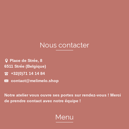
options
peuvent
être
choisies
sur
la
page
du
Nous contacter
produit
Place de Strée, 8
6511 Strée (Belgique)
+32(0)71 14 14 84
contact@melimelo.shop
Notre atelier vous ouvre ses portes sur rendez-vous ! Merci
de prendre contact avec notre équipe !
Menu