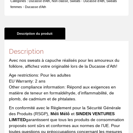
Catégories :
Ducasse d'Ath
,
Non classé
,
Sweats - Ducasse d'Ath
,
Sweats
Athoise:
femmes - Ducasse d'Ath
définition
Description du produit
Description
Avec nos sweats à capuche réalisés pour les amoureux du
folklore, affichez votre originalité lors de la Ducasse d’Ath!
Age restrictions: Pour les adultes
EU Warranty: 2 ans
Other compliance information: Répond aux exigences en
matière de teneur en formaldéhyde, d’inflammabilité, de
plomb, de cadmium et de phtalates.
En conformité avec le Règlement pour la Sécurité Générale
des Produits (RSGP),
Méli Mélô
et
SINDEN VENTURES
LIMITED
garantissent que tous les produits de consommation
proposés sont sûrs et conformes aux normes de l’UE. Pour
toutes questions ou préoccupations concernant les mesures