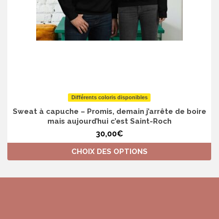
Différents coloris disponibles
Sweat à capuche – Promis, demain j’arrête de boire
mais aujourd’hui c’est Saint-Roch
30,00
€
CHOIX DES OPTIONS
Ce
produit
a
plusieurs
variations.
Les