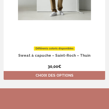
Différents coloris disponibles
Sweat à capuche – Saint-Roch – Thuin
30,00
€
CHOIX DES OPTIONS
Ce
produit
a
plusieurs
variations.
Les