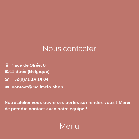
options
peuvent
être
choisies
sur
la
page
du
Nous contacter
produit
Place de Strée, 8
6511 Strée (Belgique)
+32(0)71 14 14 84
contact@melimelo.shop
Notre atelier vous ouvre ses portes sur rendez-vous ! Merci
de prendre contact avec notre équipe !
Menu