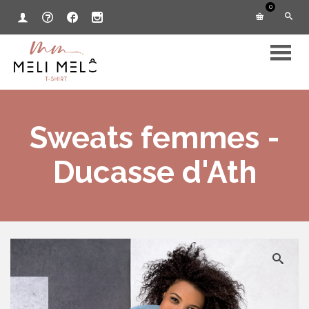
0
Sweats femmes -
Ducasse d'Ath