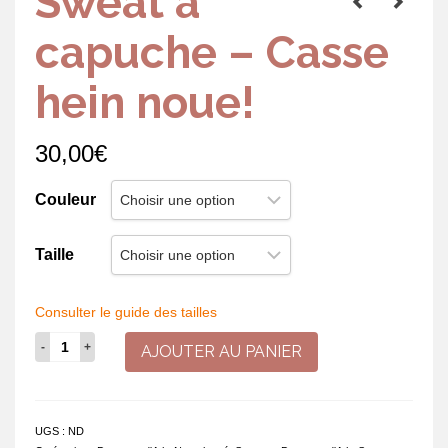
Sweat à
capuche – Casse
hein noue!
30,00
€
Couleur
Taille
Consulter le guide des tailles
quantité
AJOUTER AU PANIER
de
Sweat
à
capuche
UGS :
ND
-