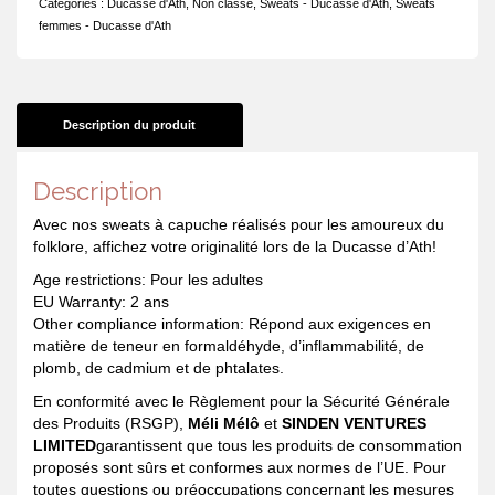
Catégories :
Ducasse d'Ath
,
Non classé
,
Sweats - Ducasse d'Ath
,
Sweats
Casse
femmes - Ducasse d'Ath
hein
noue!
Description du produit
Description
Avec nos sweats à capuche réalisés pour les amoureux du
folklore, affichez votre originalité lors de la Ducasse d’Ath!
Age restrictions: Pour les adultes
EU Warranty: 2 ans
Other compliance information: Répond aux exigences en
matière de teneur en formaldéhyde, d’inflammabilité, de
plomb, de cadmium et de phtalates.
En conformité avec le Règlement pour la Sécurité Générale
des Produits (RSGP),
Méli Mélô
et
SINDEN VENTURES
LIMITED
garantissent que tous les produits de consommation
proposés sont sûrs et conformes aux normes de l’UE. Pour
toutes questions ou préoccupations concernant les mesures