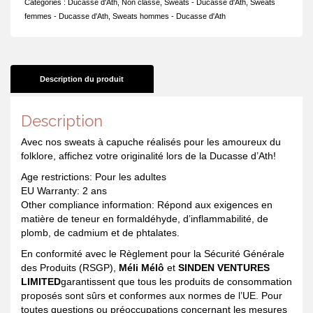
Catégories :
Ducasse d'Ath
,
Non classé
,
Sweats - Ducasse d'Ath
,
Sweats
J'peux
femmes - Ducasse d'Ath
,
Sweats hommes - Ducasse d'Ath
nié,
j'ai
ducasse
Description du produit
Description
Avec nos sweats à capuche réalisés pour les amoureux du
folklore, affichez votre originalité lors de la Ducasse d’Ath!
Age restrictions: Pour les adultes
EU Warranty: 2 ans
Other compliance information: Répond aux exigences en
matière de teneur en formaldéhyde, d’inflammabilité, de
plomb, de cadmium et de phtalates.
En conformité avec le Règlement pour la Sécurité Générale
des Produits (RSGP),
Méli Mélô
et
SINDEN VENTURES
LIMITED
garantissent que tous les produits de consommation
proposés sont sûrs et conformes aux normes de l’UE. Pour
toutes questions ou préoccupations concernant les mesures