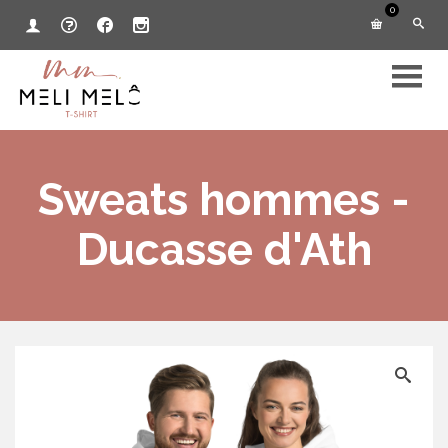
0
Sweats hommes -
Ducasse d'Ath