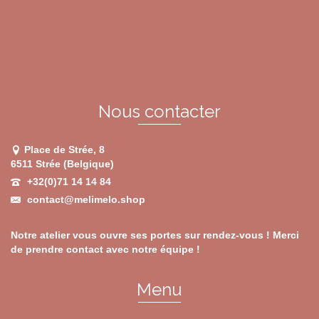
options
peuvent
être
choisies
sur
la
page
du
Nous contacter
produit
Place de Strée, 8
6511 Strée (Belgique)
+32(0)71 14 14 84
contact@melimelo.shop
Notre atelier vous ouvre ses portes sur rendez-vous ! Merci
de prendre contact avec notre équipe !
Menu