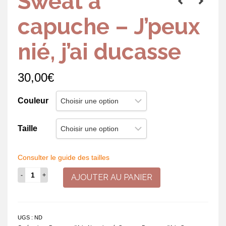
Sweat à
capuche – J’peux
nié, j’ai ducasse
30,00
€
Couleur
Taille
Consulter le guide des tailles
quantité
AJOUTER AU PANIER
de
Sweat
à
capuche
UGS :
ND
-