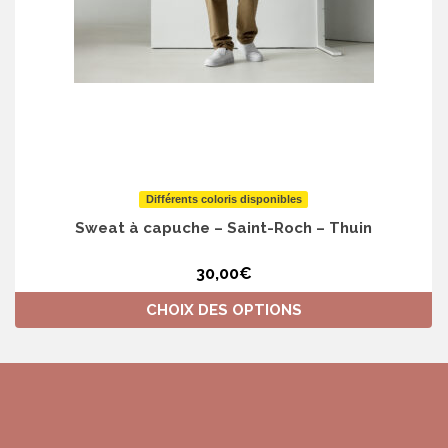
Différents coloris disponibles
Sweat à capuche – Saint-Roch – Thuin
30,00
€
CHOIX DES OPTIONS
Ce
produit
a
plusieurs
variations.
Les