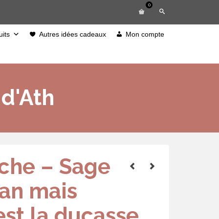
0
its
Autres idées cadeaux
Mon compte
d'Ath
che – Sage
 an mais
est la ducasse