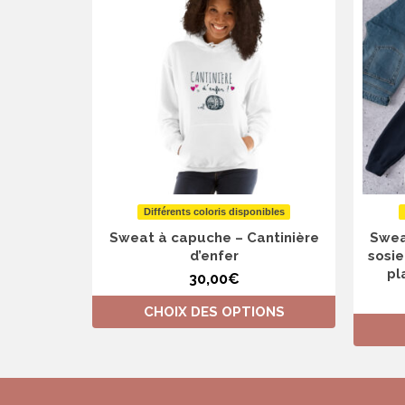
Différents coloris disponibles
Sweat à capuche – Cantinière
Swea
d’enfer
sosie
pl
30,00
€
CHOIX DES OPTIONS
Ce
produit
a
plusieurs