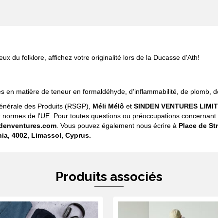
par
an
mais
aujourd'hui
c'est
la
 du folklore, affichez votre originalité lors de la Ducasse d’Ath!
ducasse
d'Ath
 en matière de teneur en formaldéhyde, d’inflammabilité, de plomb, d
Générale des Produits (RSGP),
Méli Mélô
et
SINDEN VENTURES LIMI
ormes de l’UE. Pour toutes questions ou préoccupations concernant le
denventures.com
. Vous pouvez également nous écrire à
Place de Str
ia, 4002, Limassol, Cyprus.
Produits associés