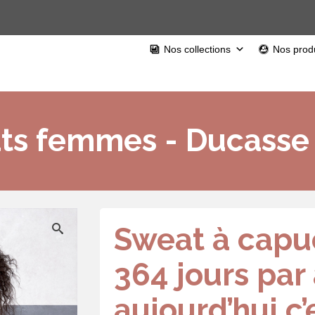
Nos collections
Nos produ
ts femmes - Ducasse 
Sweat à capu
364 jours par
aujourd’hui c’