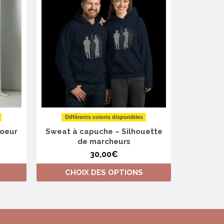
Différents coloris disponibles
Diffé
coeur
Sweat à capuche – Silhouette
Swea
de marcheurs
gentilles
les autr
30,00
€
CHOIX DES OPTIONS
CHO
Ce
produit
a
plusieurs