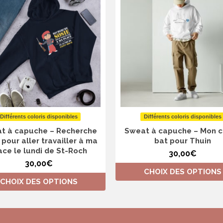
Différents coloris disponibles
Différents coloris disponibles
t à capuche – Recherche
Sweat à capuche – Mon 
 pour aller travailler à ma
bat pour Thuin
ace le lundi de St-Roch
30,00
€
30,00
€
CHOIX DES OPTIONS
CHOIX DES OPTIONS
Ce
Ce
produit
produit
a
a
plusieurs