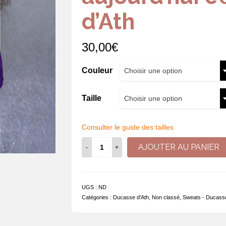
d’Ath
30,00
€
Couleur
Choisir une option
Taille
Choisir une option
Consulter le guide des tailles
quantité
AJOUTER AU PANIER
de
Sweat
à
capuche
UGS :
ND
-
Catégories :
Ducasse d'Ath
,
Non classé
,
Sweats - Ducasse
Sage
364
jours