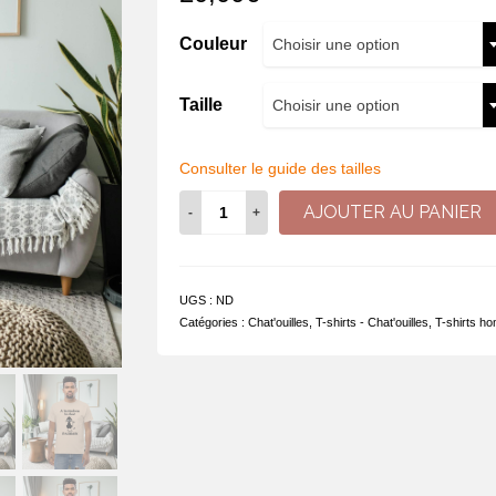
Couleur
Choisir une option
Taille
Choisir une option
Consulter le guide des tailles
quantité
AJOUTER AU PANIER
de
T-
shirt
-
UGS :
ND
A
Catégories :
Chat'ouilles
,
T-shirts - Chat'ouilles
,
T-shirts ho
la
maison
,
le
chat
c'est
le
patron