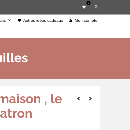
0
its
Autres idées cadeaux
Mon compte
illes
 maison , le
patron