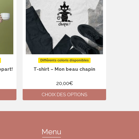
Différents coloris disponibles
Diffé
epart!
T-shirt – Mon beau chapin
T-shi
20,00
€
CHOIX DES OPTIONS
CH
Ce
produit
a
plusieurs
variations.
Menu
Les