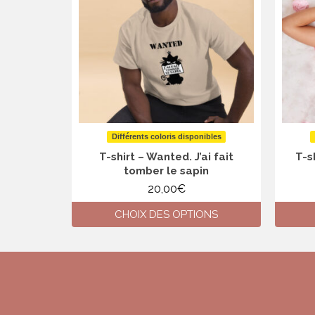
Différents coloris disponibles
T-shirt – Wanted. J’ai fait
T-s
tomber le sapin
20,00
€
CHOIX DES OPTIONS
Ce
produit
a
plusieurs
variations.
Les