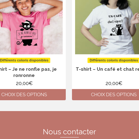
Différents coloris disponibles
Différents coloris disponibles
hirt – Je ne ronfle pas, je
T-shirt – Un café et chat r
ronronne
20,00
€
20,00
€
CHOIX DES OPTIONS
CHOIX DES OPTIONS
Ce
Ce
produit
produit
a
a
plusieurs
plusieurs
variations.
variations.
Nous contacter
Les
Les