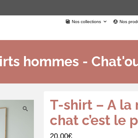
Nos collections
Nos produ
irts hommes - Chat'ou
T-shirt – A la
chat c’est le 
20,00
€