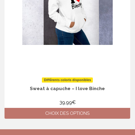
Différents coloris disponibles
Sweat à capuche – I love Binche
39,99
€
CHOIX DES OPTIONS
Ce
produit
a