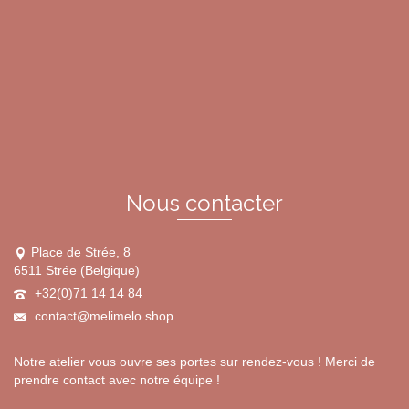
plusieurs
variations.
Les
options
peuvent
être
choisies
sur
la
page
du
Nous contacter
produit
Place de Strée, 8
6511 Strée (Belgique)
+32(0)71 14 14 84
contact@melimelo.shop
Notre atelier vous ouvre ses portes sur rendez-vous ! Merci de
prendre contact avec notre équipe !