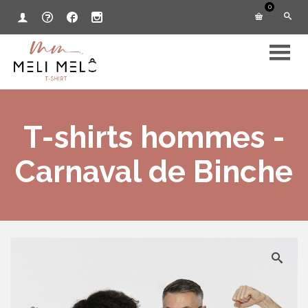
0
T-shirts hommes -
Carnaval de Binche