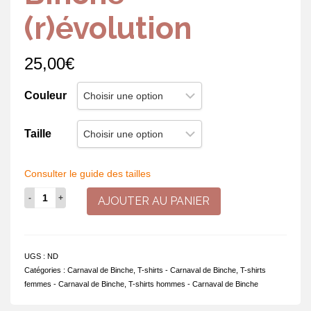
(r)évolution
25,00
€
Couleur
Taille
Consulter le guide des tailles
quantité
AJOUTER AU PANIER
de
T-
shirt
-
UGS :
ND
Binche
Catégories :
Carnaval de Binche
,
T-shirts - Carnaval de Binche
,
T-shirts
(r)évolution
femmes - Carnaval de Binche
,
T-shirts hommes - Carnaval de Binche