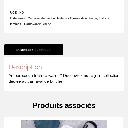
shirt
-
UGS :
ND
I
Catégories :
Carnaval de Binche
,
T-shirts - Carnaval de Binche
,
T-shirts
love
femmes - Carnaval de Binche
Binche
Description du produit
Description
Amoureux du folklore wallon? Découvrez notre jolie collection
dédiée au carnaval de Binche!
Produits associés