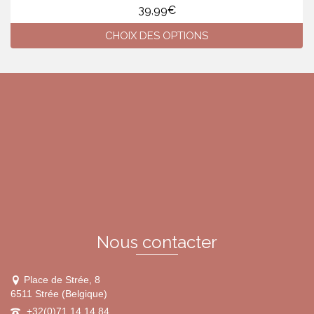
39,99
€
CHOIX DES OPTIONS
Ce
produit
a
plusieurs
variations.
Les
options
peuvent
être
choisies
sur
la
page
du
Nous contacter
produit
Place de Strée, 8
6511 Strée (Belgique)
+32(0)71 14 14 84