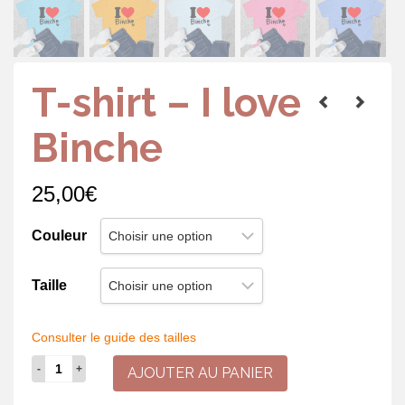
T-shirt – I love
Binche
25,00
€
Couleur
Taille
Consulter le guide des tailles
quantité
AJOUTER AU PANIER
de
T-