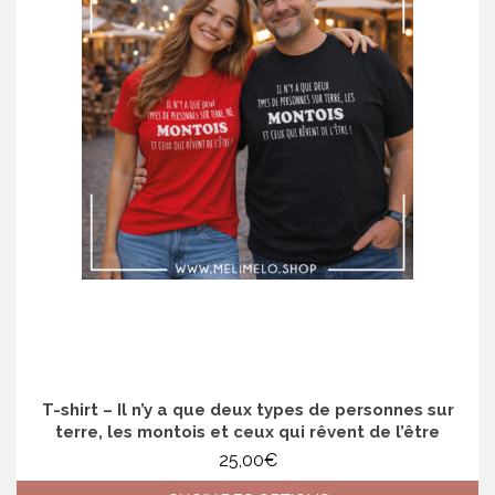
variations.
Les
options
peuvent
être
choisies
sur
la
page
du
produit
T-shirt – Il n’y a que deux types de personnes sur
terre, les montois et ceux qui rêvent de l’être
25,00
€