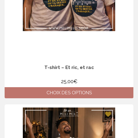
la
page
du
produit
T-shirt – Et ric, et rac
25,00
€
CHOIX DES OPTIONS
Ce
produit
a
plusieurs
variations.
Les