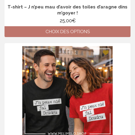
T-shirt – J n’peu mau d’avoir des toiles d’aragne dins
m’goyer !
25,00
€
CHOIX DES OPTIONS
Ce
produit
a
plusieurs
variations.
Les
options
peuvent
être
choisies
sur
la
page
du
produit