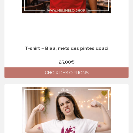
produit
T-shirt – Biau, mets des pintes douci
25,00
€
CHOIX DES OPTIONS
Ce
produit
a
plusieurs
variations.
Les
options
peuvent
être