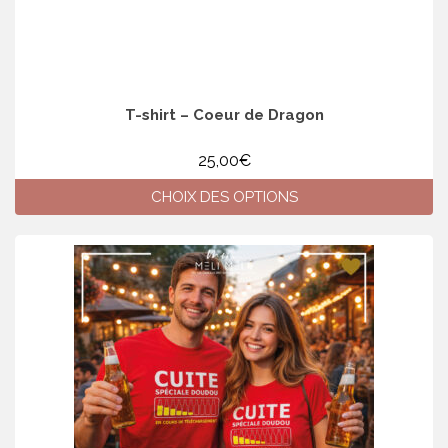
T-shirt – Coeur de Dragon
25,00
€
CHOIX DES OPTIONS
Ce
produit
a
plusieurs
variations.
Les
options
peuvent
être
choisies
sur
la