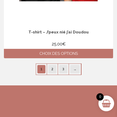
T-shirt – J’peux nié j’ai Doudou
25,00
€
CHOIX DES OPTIONS
Ce
produit
1
2
3
→
a
plusieurs
variations.
Les
options
0
peuvent
être
choisies
sur