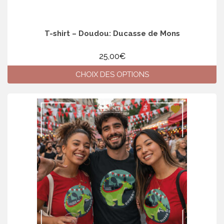
T-shirt – Doudou: Ducasse de Mons
25,00
€
CHOIX DES OPTIONS
Ce
produit
a
plusieurs
variations.
Les
options
peuvent
être
choisies
sur
la
page
du