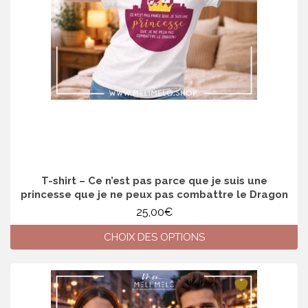
choisies
sur
la
page
du
produit
T-shirt – Ce n’est pas parce que je suis une
princesse que je ne peux pas combattre le Dragon
25,00
€
CHOIX DES OPTIONS
Ce
produit
a
plusieurs