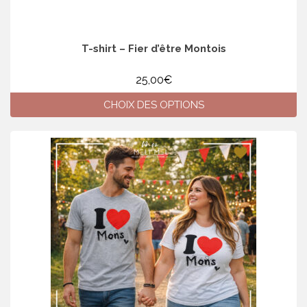
T-shirt – Fier d’être Montois
25,00
€
CHOIX DES OPTIONS
Ce
produit
a
plusieurs
variations.
Les
options
peuvent
être
choisies
sur
la
page
du