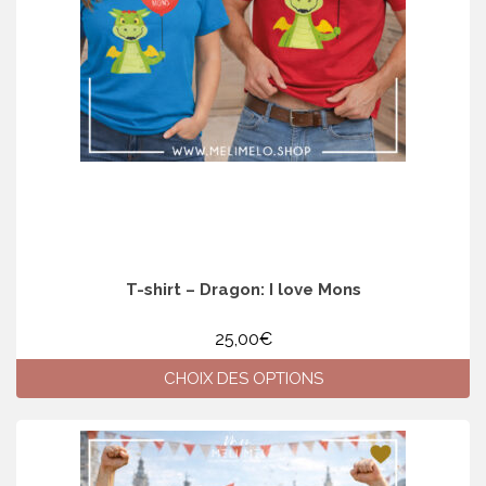
choisies
sur
la
page
du
produit
T-shirt – Dragon: I love Mons
25,00
€
CHOIX DES OPTIONS
Ce
produit
a
plusieurs