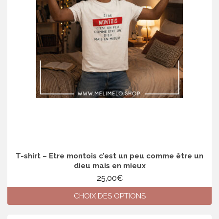
options
peuvent
être
choisies
sur
la
page
du
produit
T-shirt – Etre montois c’est un peu comme être un
dieu mais en mieux
25,00
€
CHOIX DES OPTIONS
Ce