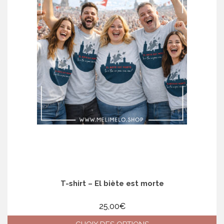
variations.
Les
options
peuvent
être
choisies
sur
la
page
du
produit
T-shirt – El biète est morte
25,00
€