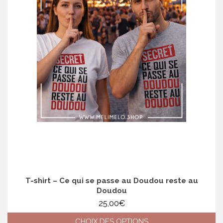
variations.
Les
options
peuvent
être
choisies
sur
la
page
du
produit
T-shirt – Ce qui se passe au Doudou reste au
Doudou
25,00
€
CHOIX DES OPTIONS