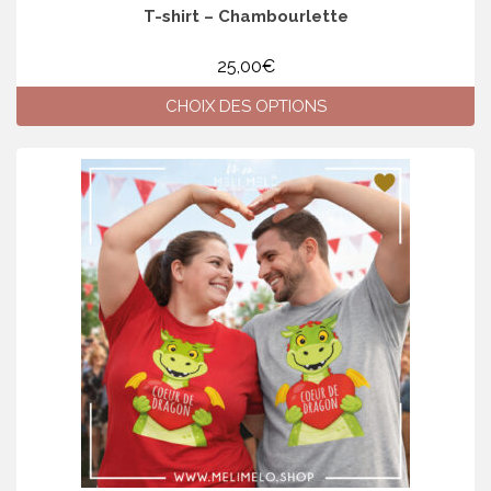
T-shirt – Chambourlette
25,00
€
CHOIX DES OPTIONS
Ce
produit
a
plusieurs
variations.
Les
options
peuvent
être
choisies
sur
la
page
du
produit