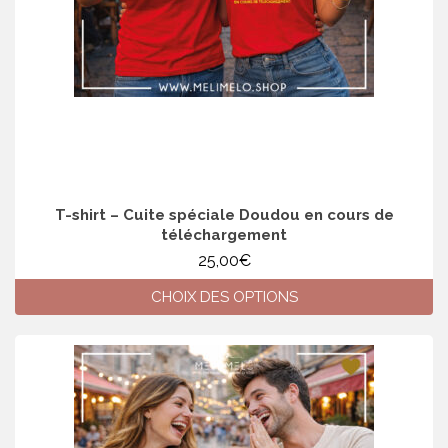
page
du
produit
T-shirt – Cuite spéciale Doudou en cours de
téléchargement
25,00
€
CHOIX DES OPTIONS
Ce
produit
a
plusieurs
variations.
Les
options