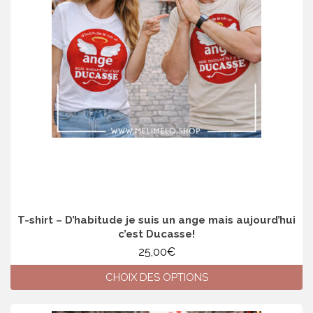
peuvent
être
choisies
sur
la
page
du
produit
T-shirt – D’habitude je suis un ange mais aujourd’hui
c’est Ducasse!
25,00
€
CHOIX DES OPTIONS
Ce
produit