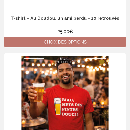
T-shirt – Au Doudou, un ami perdu = 10 retrouvés
25,00
€
CHOIX DES OPTIONS
Ce
produit
a
plusieurs
variations.
Les
options
peuvent
être
choisies
sur
la
page
du