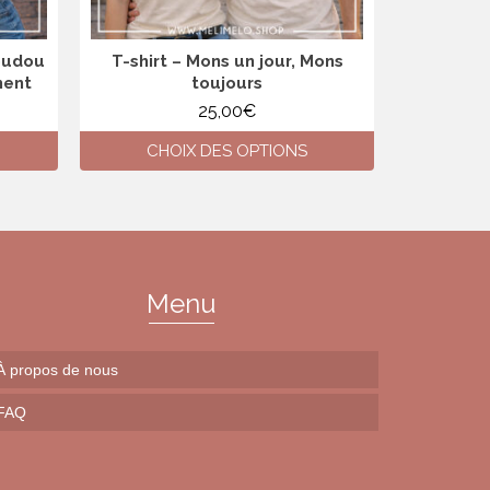
Doudou
T-shirt – Mons un jour, Mons
T-shirt –
ment
toujours
je suis u
peux pas
25,00
€
CHOIX DES OPTIONS
CH
Ce
produit
a
plusieurs
variations.
Les
Menu
options
peuvent
être
À propos de nous
choisies
sur
FAQ
la
page
du
produit