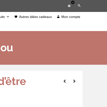
0
its
Autres idées cadeaux
Mon compte
dou
d’être