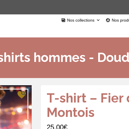
Nos collections
Nos produ
shirts hommes - Dou
T-shirt – Fier 
Montois
25,00
€