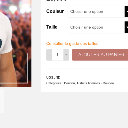
Couleur
Choisir une option
Taille
Choisir une option
Consulter le guide des tailles
quantité
AJOUTER AU PANIER
de
T-
shirt
-
UGS :
ND
Fier
Catégories :
Doudou
,
T-shirts hommes - Doudou
d'être
Montois