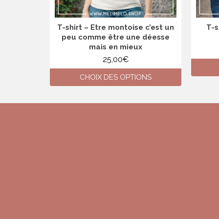
T-shirt – Etre montoise c’est un
T-s
peu comme être une déesse
mais en mieux
25,00
€
CHOIX DES OPTIONS
Ce
produit
a
plusieurs
variations.
Les
options
peuvent
être
choisies
sur
la
page
du