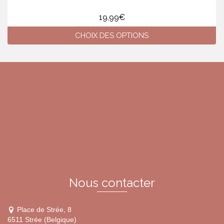
19,99
€
CHOIX DES OPTIONS
Ce
produit
a
plusieurs
variations.
Les
options
peuvent
être
choisies
sur
la
page
du
Nous contacter
produit
Place de Strée, 8
6511 Strée (Belgique)