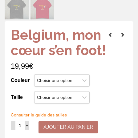
Belgium, mon
cœur s’en foot!
19,99
€
Couleur
Taille
Consulter le guide des tailles
quantité
AJOUTER AU PANIER
de
Belgium,