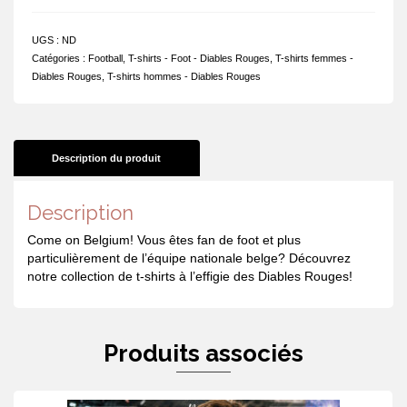
mon
cœur
UGS :
ND
s'en
Catégories :
Football
,
T-shirts - Foot - Diables Rouges
,
T-shirts femmes -
foot!
Diables Rouges
,
T-shirts hommes - Diables Rouges
Description du produit
Description
Come on Belgium! Vous êtes fan de foot et plus
particulièrement de l’équipe nationale belge? Découvrez
notre collection de t-shirts à l’effigie des Diables Rouges!
Produits associés