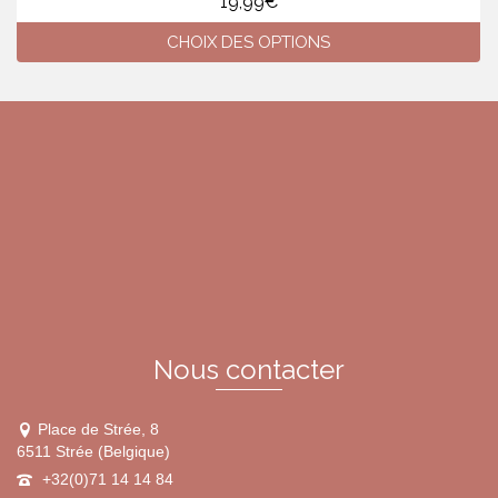
19,99
€
CHOIX DES OPTIONS
Ce
produit
a
plusieurs
variations.
Les
options
peuvent
être
choisies
sur
la
page
du
Nous contacter
produit
Place de Strée, 8
6511 Strée (Belgique)
+32(0)71 14 14 84