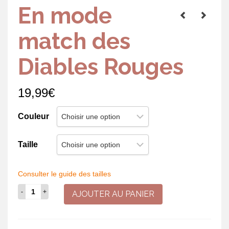
En mode
match des
Diables Rouges
19,99
€
Couleur
Taille
Consulter le guide des tailles
quantité
AJOUTER AU PANIER
de
En
mode