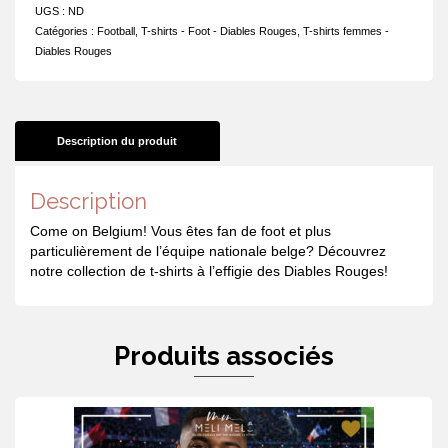
match
UGS :
ND
des
Catégories :
Football
,
T-shirts - Foot - Diables Rouges
,
T-shirts femmes -
Diables
Diables Rouges
Rouges
Description du produit
Description
Come on Belgium! Vous êtes fan de foot et plus
particulièrement de l’équipe nationale belge? Découvrez
notre collection de t-shirts à l’effigie des Diables Rouges!
Produits associés