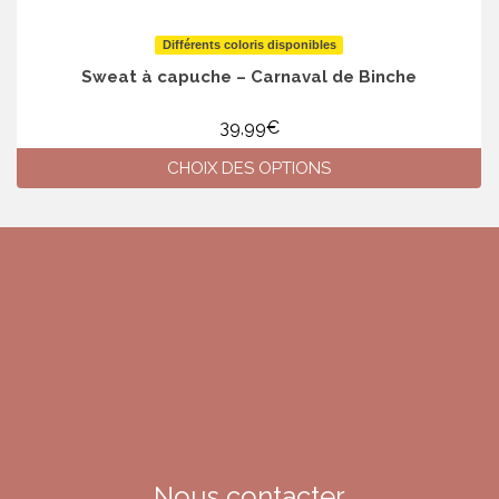
Différents coloris disponibles
Sweat à capuche – Carnaval de Binche
39,99
€
CHOIX DES OPTIONS
Ce
produit
a
plusieurs
variations.
Les
options
peuvent
être
choisies
sur
la
page
du
Nous contacter