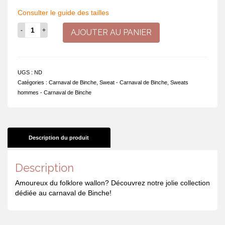
Consulter le guide des tailles
quantité
AJOUTER AU PANIER
de
Sweat
à
capuche
UGS :
ND
-
Catégories :
Carnaval de Binche
,
Sweat - Carnaval de Binche
,
Sweats
Carnaval
hommes - Carnaval de Binche
de
Binche
Description du produit
Description
Amoureux du folklore wallon? Découvrez notre jolie collection
dédiée au carnaval de Binche!