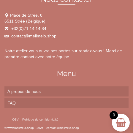
produit
Place de Strée, 8
6511 Strée (Belgique)
+32(0)71 14 14 84
contact@melimelo.shop
Notre atelier vous ouvre ses portes sur rendez-vous ! Merci de
prendre contact avec notre équipe !
Menu
À propos de nous
FAQ
0
CGV
Politique de confidentialité
©
www.melimelo.shop
- 2026 -
contact@melimelo.shop