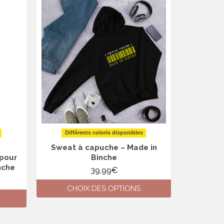
Différents coloris disponibles
Diffé
Sweat à capuche – Made in
Sweat à
pour
Binche
nche
39,99
€
CHOIX DES OPTIONS
CH
Ce
produit
a