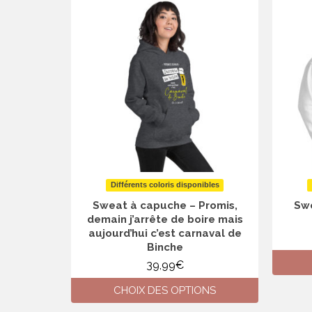
Différents coloris disponibles
Sweat à capuche – Promis,
Swe
demain j’arrête de boire mais
aujourd’hui c’est carnaval de
Binche
39,99
€
CHOIX DES OPTIONS
Ce