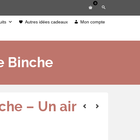
0
its
Autres idées cadeaux
Mon compte
e Binche
che – Un air