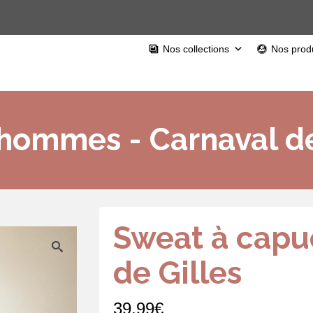
Nos collections
Nos produ
hommes - Carnaval d
Sweat à capu
de Gilles
39,99
€