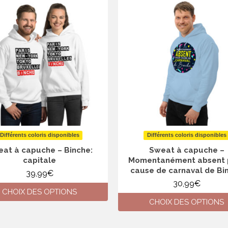
Différents coloris disponibles
Différents coloris disponibles
at à capuche – Binche:
Sweat à capuche –
capitale
Momentanément absent 
cause de carnaval de Bi
39,99
€
30,99
€
CHOIX DES OPTIONS
CHOIX DES OPTIONS
Ce
produit
Ce
a
produit