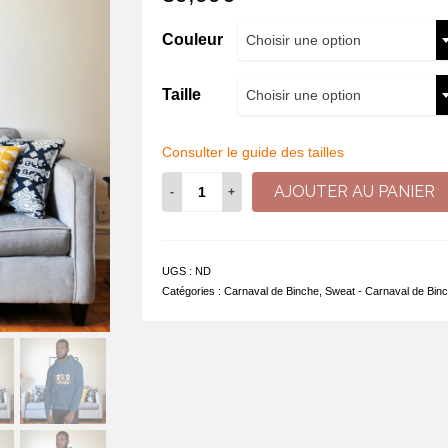
Couleur
Choisir une option
Taille
Choisir une option
Consulter le guide des tailles
quantité
AJOUTER AU PANIER
de
Sweat
à
capuche
UGS :
ND
-
Catégories :
Carnaval de Binche
,
Sweat - Carnaval de Bin
Un
air
de
Gilles