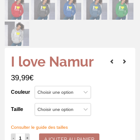
I love Namur
39,99
€
Couleur
Taille
Consulter le guide des tailles
quantité
AJOUTER AU PANIER