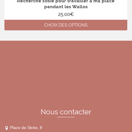
Recherche sosie pour travailler à ma place
pendant les Wallos
25,00
€
CHOIX DES OPTIONS
Ce
produit
a
plusieurs
variations.
Les
options
peuvent
être
choisies
sur
la
page
du
Nous contacter
produit
Place de Strée, 8