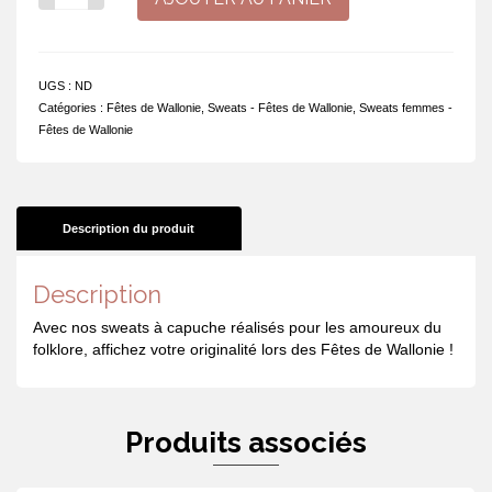
de
I
love
Namur
UGS :
ND
Catégories :
Fêtes de Wallonie
,
Sweats - Fêtes de Wallonie
,
Sweats femmes -
Fêtes de Wallonie
Description du produit
Description
Avec nos sweats à capuche réalisés pour les amoureux du
folklore, affichez votre originalité lors des Fêtes de Wallonie !
Produits associés