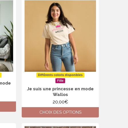
a
plusieurs
variations.
Les
options
peuvent
être
choisies
sur
la
page
du
produit
Différents coloris disponibles
Fille
 mode
Je suis une princesse en mode
Wallos
20,00
€
CHOIX DES OPTIONS
Ce
produit