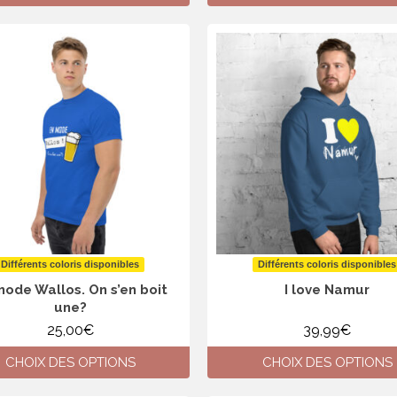
Ce
Ce
produit
produit
a
a
plusieurs
plusieurs
variations.
variations.
Les
Les
options
options
peuvent
peuvent
être
être
choisies
choisies
sur
sur
la
la
page
page
du
du
produit
produit
Différents coloris disponibles
Différents coloris disponibles
mode Wallos. On s’en boit
I love Namur
une?
25,00
€
39,99
€
CHOIX DES OPTIONS
CHOIX DES OPTIONS
Ce
Ce