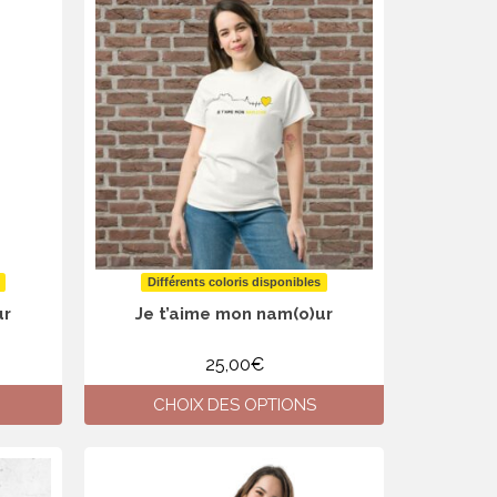
a
plusieurs
variations.
Les
options
peuvent
être
choisies
sur
la
page
du
produit
Différents coloris disponibles
ur
Je t’aime mon nam(o)ur
25,00
€
CHOIX DES OPTIONS
Ce
produit
a