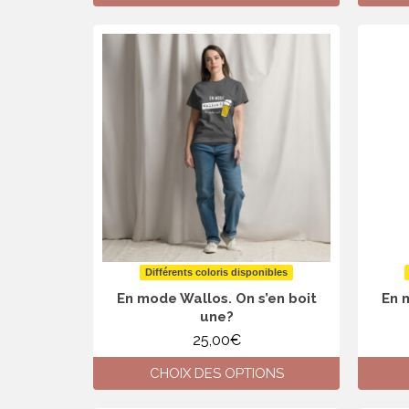
Ce
produit
a
plusieurs
variations.
Les
options
peuvent
être
choisies
sur
la
page
du
produit
Différents coloris disponibles
En mode Wallos. On s’en boit
En 
une?
25,00
€
CHOIX DES OPTIONS
Ce