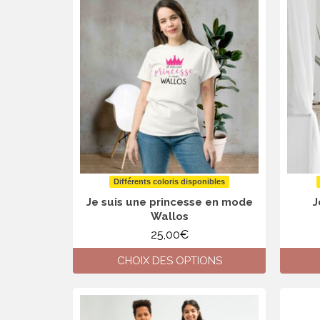
plusieurs
variations.
Les
options
peuvent
être
choisies
sur
la
page
du
produit
Différents coloris disponibles
Je suis une princesse en mode
J
Wallos
25,00
€
CHOIX DES OPTIONS
Ce
produit
a