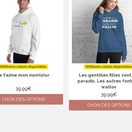
plusieurs
plusieurs
variations.
variations.
Les
Les
options
options
peuvent
peuvent
être
être
choisies
choisies
sur
sur
la
la
page
page
du
du
produit
produit
Différents coloris disponibles
Différents coloris disponibles
e t’aime mon nam(o)ur
Les gentilles filles von
paradis. Les autres font
wallos
39,99
€
39,99
€
CHOIX DES OPTIONS
CHOIX DES OPTIONS
Ce
produit
Ce
a
produit
plusieurs
a
variations.
plusieurs