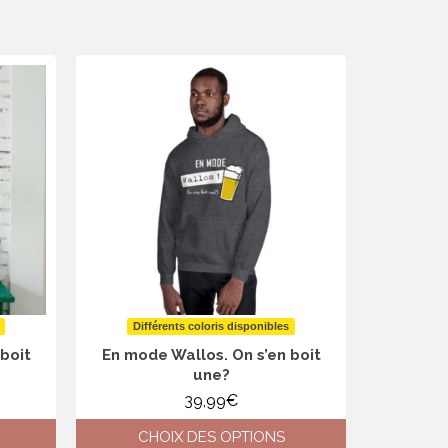
Différents coloris disponibles
boit
En mode Wallos. On s’en boit
une?
39,99
€
CHOIX DES OPTIONS