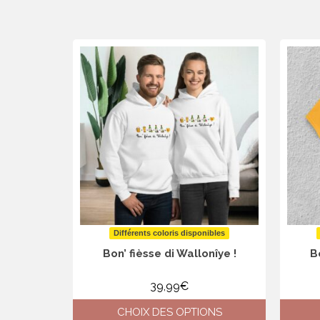
Différents coloris disponibles
Bon’ fièsse di Wallonîye !
Bo
39,99
€
CHOIX DES OPTIONS