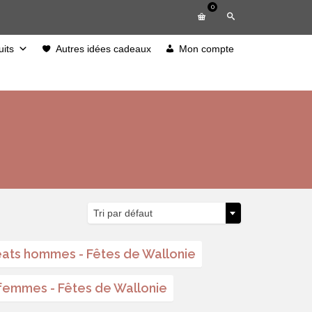
0
its
Autres idées cadeaux
Mon compte
Tri par défaut
ats hommes - Fêtes de Wallonie
 femmes - Fêtes de Wallonie