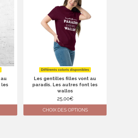
plusieurs
variations.
Les
options
peuvent
être
choisies
sur
la
page
du
produit
Différents coloris disponibles
t au
Les gentilles filles vont au
 les
paradis. Les autres font les
wallos
25,00
€
CHOIX DES OPTIONS
Ce
produit
a
plusieurs