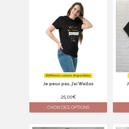
produit
a
plusieurs
variations.
Les
options
peuvent
être
choisies
sur
la
page
du
produit
Différents coloris disponibles
Je peux pas, j’ai Wallos
J
25,00
€
CHOIX DES OPTIONS
Ce
produit
a