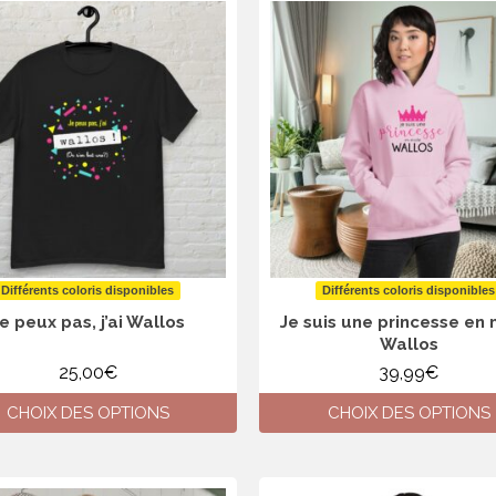
produit
a
a
plusieurs
plusieurs
variations.
variations.
Les
Les
options
options
peuvent
peuvent
être
être
choisies
choisies
sur
sur
la
la
page
page
du
du
produit
produit
Différents coloris disponibles
Différents coloris disponibles
e peux pas, j’ai Wallos
Je suis une princesse en
Wallos
25,00
€
39,99
€
CHOIX DES OPTIONS
CHOIX DES OPTIONS
Ce
Ce
produit
produit
a
a