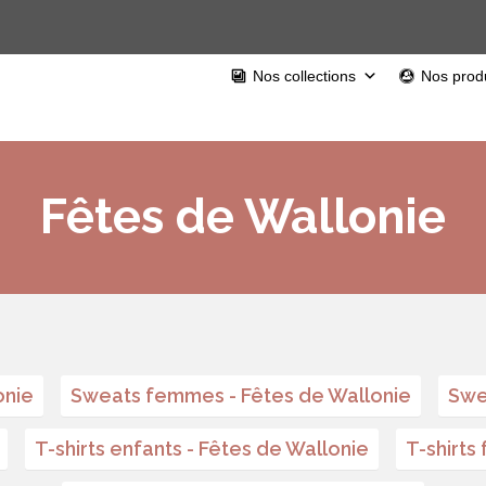
Nos collections
Nos produ
Fêtes de Wallonie
onie
Sweats femmes - Fêtes de Wallonie
Swe
T-shirts enfants - Fêtes de Wallonie
T-shirts