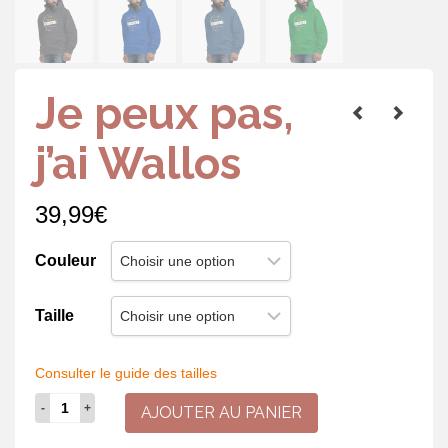
Je peux pas,
j’ai Wallos
39,99
€
Couleur
Taille
Consulter le guide des tailles
quantité
AJOUTER AU PANIER
de
Je