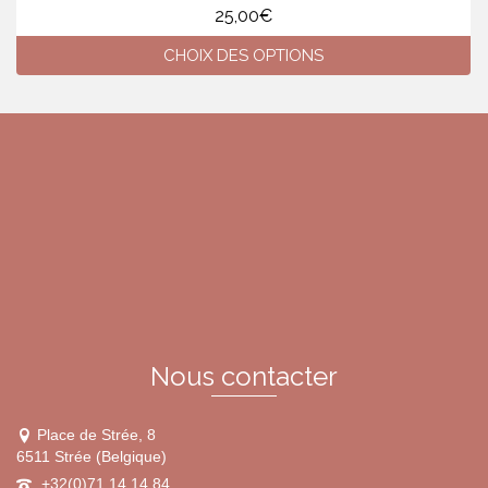
25,00
€
CHOIX DES OPTIONS
Ce
produit
a
plusieurs
variations.
Les
options
peuvent
être
choisies
sur
la
page
du
Nous contacter
produit
Place de Strée, 8
6511 Strée (Belgique)
+32(0)71 14 14 84