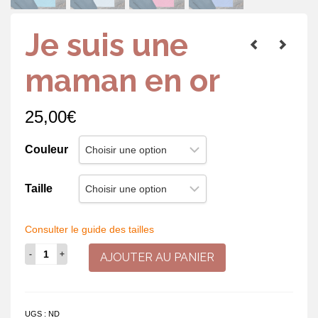
Je suis une
maman en or
25,00
€
Couleur
Taille
Consulter le guide des tailles
quantité
AJOUTER AU PANIER
de
Je
suis
une
UGS :
ND