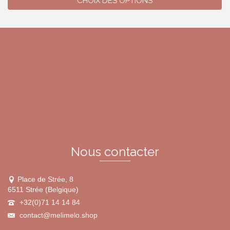
CHOIX DES OPTIONS
Ce
produit
a
plusieurs
variations.
Les
options
peuvent
être
choisies
sur
la
page
du
Nous contacter
produit
Place de Strée, 8
6511 Strée (Belgique)
+32(0)71 14 14 84
contact@melimelo.shop