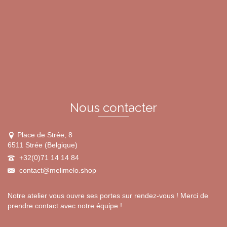
plusieurs
variations.
Les
options
peuvent
être
choisies
sur
la
page
du
Nous contacter
produit
Place de Strée, 8
6511 Strée (Belgique)
+32(0)71 14 14 84
contact@melimelo.shop
Notre atelier vous ouvre ses portes sur rendez-vous ! Merci de
prendre contact avec notre équipe !