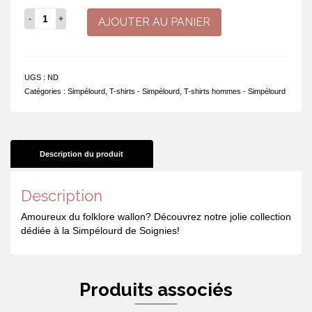
quantité
AJOUTER AU PANIER
de
Promis
demain
j'arrête
UGS :
ND
de
Catégories :
Simpélourd
,
T-shirts - Simpélourd
,
T-shirts hommes - Simpélourd
boire
mais
aujourd'hui
c'est
la
Description du produit
Simpélourd
Description
Amoureux du folklore wallon? Découvrez notre jolie collection
dédiée à la Simpélourd de Soignies!
Produits associés