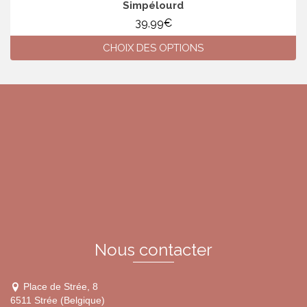
Simpélourd
39,99
€
CHOIX DES OPTIONS
Ce
produit
a
plusieurs
variations.
Les
options
peuvent
être
choisies
sur
la
page
du
Nous contacter
produit
Place de Strée, 8
6511 Strée (Belgique)