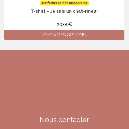
Différents coloris disponibles
T-shirt – Je suis un chat-rmeur
20,00
€
CHOIX DES OPTIONS
Ce
produit
a
plusieurs
variations.
Les
options
peuvent
être
choisies
sur
la
page
du
Nous contacter
produit