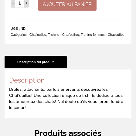
quantité
AJOUTER AU PANIER
de
T-
shirt
-
UGS :
ND
Je
Catégories :
Chat'ouilles
,
T-shirts - Chat'ouilles
,
T-shirts femmes - Chat'ouilles
ne
ronfle
pas,
je
ronronne
Description du produit
Description
Drôles, attachants, parfois énervants découvrez les
Chat’ouilles! Une collection unique de t-shirts dédiée à tous
les amoureux des chats! Nul doute qu’ils vous feront fondre
le coeur!
Produits associés