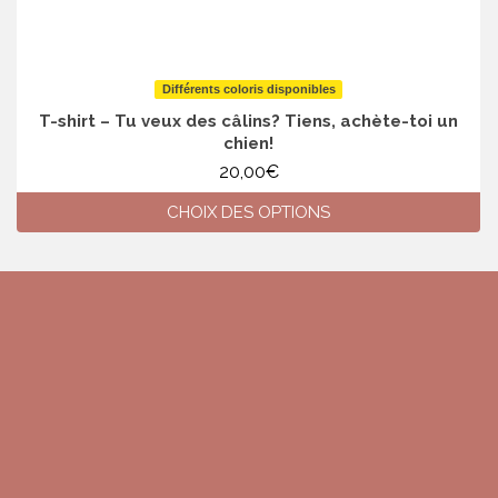
Différents coloris disponibles
T-shirt – Tu veux des câlins? Tiens, achète-toi un
chien!
20,00
€
CHOIX DES OPTIONS
Ce
produit
a
plusieurs
variations.
Les
options
peuvent
être
choisies
sur
la