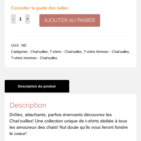
Consulter le guide des tailles
quantité
AJOUTER AU PANIER
de
T-
shirt
-
UGS :
ND
J'ai
Catégories :
Chat'ouilles
,
T-shirts - Chat'ouilles
,
T-shirts femmes - Chat'ouilles
,
fait
T-shirts hommes - Chat'ouilles
les
comptes.
On
ne
peut
Description du produit
plus
nourrir
Description
le
chien
Drôles, attachants, parfois énervants découvrez les
Chat’ouilles! Une collection unique de t-shirts dédiée à tous
les amoureux des chats! Nul doute qu’ils vous feront fondre
le coeur!