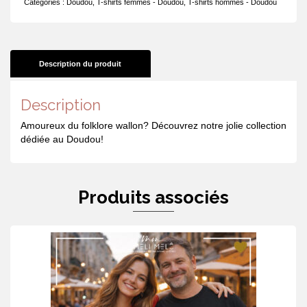
Catégories :
Doudou
,
T-shirts femmes - Doudou
,
T-shirts hommes - Doudou
cité
du
Doudou
Description du produit
Description
Amoureux du folklore wallon? Découvrez notre jolie collection
dédiée au Doudou!
Produits associés