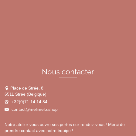
a
plusieurs
variations.
Les
options
peuvent
être
choisies
sur
la
page
du
Nous contacter
produit
Place de Strée, 8
6511 Strée (Belgique)
+32(0)71 14 14 84
contact@melimelo.shop
Notre atelier vous ouvre ses portes sur rendez-vous ! Merci de
prendre contact avec notre équipe !