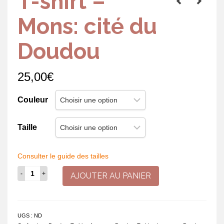
T-shirt –
Mons: cité du
Doudou
25,00
€
Couleur
Taille
Consulter le guide des tailles
quantité
AJOUTER AU PANIER
de
T-
shirt
-
UGS :
ND
Mons: