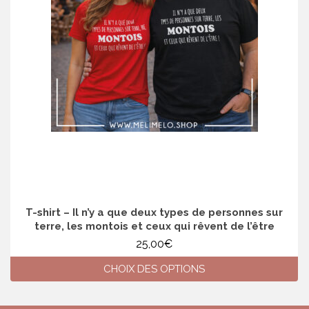
T-shirt – Il n’y a que deux types de personnes sur
terre, les montois et ceux qui rêvent de l’être
25,00
€
CHOIX DES OPTIONS
Ce
produit