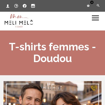
0
T-shirts femmes -
Doudou