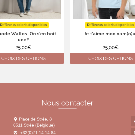
Différents coloris disponibles
Différents coloris disponibles
ode Wallos. On s’en boit
Je t’aime mon nam(o)u
une?
25,00
€
25,00
€
CHOIX DES OPTIONS
CHOIX DES OPTIONS
Ce
Ce
produit
produit
a
a
plusieurs
plusieurs
variations.
variations.
Les
Les
Nous contacter
options
options
peuvent
peuvent
être
être
Place de Strée, 8
choisies
choisies
6511 Strée (Belgique)
sur
sur
+32(0)71 14 14 84
la
la