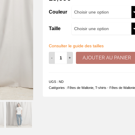
Couleur
Choisir une option
Taille
Choisir une option
Consulter le guide des tailles
quantité
AJOUTER AU PANIER
de
Wallon
on
djoû,
UGS :
ND
Wallon
Catégories :
Fêtes de Wallonie
,
T-shirts - Fêtes de Walloni
tos
les
djoûs
!