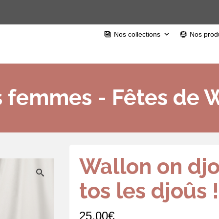
Nos collections
Nos produ
s femmes - Fêtes de 
Wallon on djo
tos les djoûs !
25,00
€