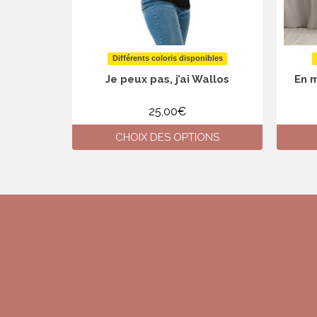
Différents coloris disponibles
Je peux pas, j’ai Wallos
En m
25,00
€
CHOIX DES OPTIONS
Ce
produit
a
plusieurs
variations.
Les
options
peuvent
être
choisies
sur
la