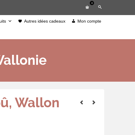
0
its
Autres idées cadeaux
Mon compte
Wallonie
û, Wallon