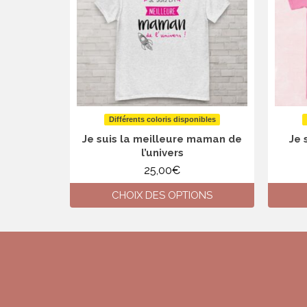
Différents coloris disponibles
Je suis la meilleure maman de
Je 
l’univers
25,00
€
CHOIX DES OPTIONS
Ce
produit
a
plusieurs
variations.
Les
options