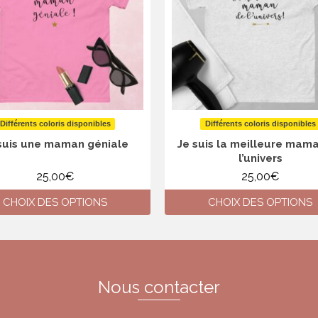
Différents coloris disponibles
Différents coloris disponibles
suis une maman géniale
Je suis la meilleure mam
l’univers
25,00
€
25,00
€
CHOIX DES OPTIONS
CHOIX DES OPTIONS
Ce
Ce
produit
produit
a
a
plusieurs
plusieurs
variations.
variations.
Nous contacter
Les
Les
options
options