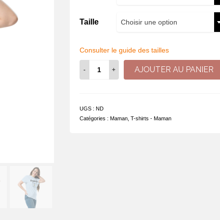
Taille
Choisir une option
Consulter le guide des tailles
quantité
AJOUTER AU PANIER
de
Maman
d'amour
UGS :
ND
Catégories :
Maman
,
T-shirts - Maman