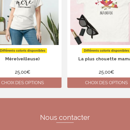
Différents coloris disponibles
Différents coloris disponibles
Mère(veilleuse)
La plus chouette mam
25,00
€
25,00
€
CHOIX DES OPTIONS
CHOIX DES OPTIONS
Ce
Ce
produit
produit
a
a
plusieurs
plusieurs
variations.
variations.
Nous contacter
Les
Les
options
options