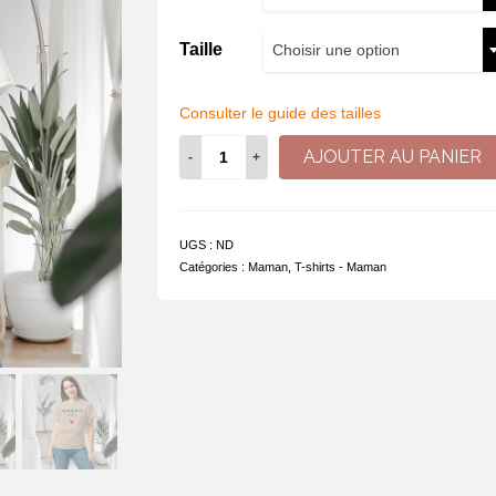
Taille
Choisir une option
Consulter le guide des tailles
quantité
AJOUTER AU PANIER
de
Maman
poule
UGS :
ND
Catégories :
Maman
,
T-shirts - Maman