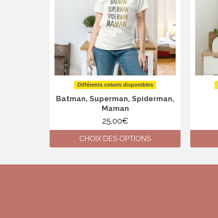
Différents coloris disponibles
Batman, Superman, Spiderman,
Maman
25,00
€
CHOIX DES OPTIONS
Ce
produit
a
plusieurs
variations.
Les
options