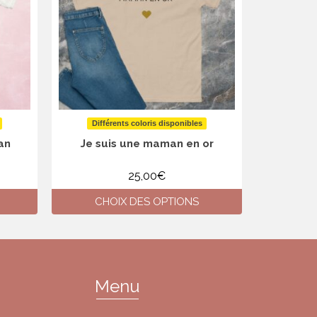
Différents coloris disponibles
Diffé
an
Je suis une maman en or
Mama
25,00
€
CHOIX DES OPTIONS
CH
Ce
produit
a
plusieurs
variations.
Menu
Les
options